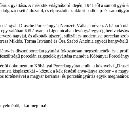
űáruk gyártása. A második világháború idején, 1941-től a samott gyár é
olgozó esett áldozatul, és elpusztult az akkori padlólap- és samottgy
elángyár Drasche Porcelángyár Nemzeti Vállalat néven. A háború után ú
egy valóban Kőbányán, a Liget utcában lévő gyáregység beolvadásával 
ervező nagyjai, és alkották újszerű, stilizált és modernista porcelán szo
Veress Miklós, Torma Istvánné és Ősz Szabó Antónia egyedi hangvételű 
dény- és díszműporcelán gyártást fokozatosan megszüntették, és a profi
épfeszültségű porcelán szigetelők gyártása maradt a Kőbányai Porceláng
akértői dokumentum Kőbányai Porcelángyárat említ, a köznyelvi „Dras
ista kisplasztikái – köztük a kék festésű anya-lánya szobor – a magya
s történetével a magyar kerámia- és porcelángyártás egyik meghatároz
kényelméből, akár még ma!