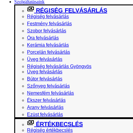
Szolgáltatásaink
RÉGISÉG FELVÁSÁRLÁS
Régiség felvásárlás
Festmény felvásárlás
Szobor felvásárlás
Óra felvásárlás
Kerámia felvásárlás
Porcelán felvásárlás
Üveg felvásárlás
Régiség felvásárlás Gyöngyös
Üveg felvásárlás
Bútor felvásárlás
Szőnyeg felvásárlás
Nemesfém felvásárlás
Ékszer felvásárlás
Arany felvásárlás
Ezüst felvásárlás
ÉRTÉKBECSLÉS
Régiség értékbecslés