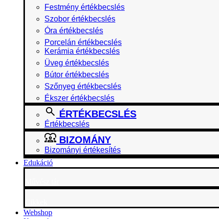
Festmény értékbecslés
Szobor értékbecslés
Óra értékbecslés
Porcelán értékbecslés
Kerámia értékbecslés
Üveg értékbecslés
Bútor értékbecslés
Szőnyeg értékbecslés
Ékszer értékbecslés
ÉRTÉKBECSLÉS
Értékbecslés
BIZOMÁNY
Bizományi értékesítés
Edukáció
Művész tár
Cikkek
Webshop