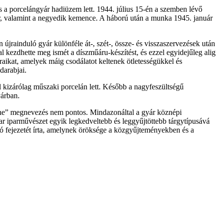
s a porcelángyár hadiüzem lett. 1944. július 15-én a szemben lévő
ár, valamint a negyedik kemence. A háború után a munka 1945. január
jrainduló gyár különféle át-, szét-, össze- és visszaszervezések után
kezdhette meg ismét a díszműáru-készítést, és ezzel egyidejűleg alig
braikat, amelyek máig csodálatot keltenek ötletességükkel és
darabjai.
l kizárólag műszaki porcelán lett. Később a nagyfeszültségű
yárban.
che” megnevezés nem pontos. Mindazonáltal a gyár köznépi
r iparművészet egyik legkedveltebb és leggyűjtöttebb tárgytípusává
ó fejezetét írta, amelynek öröksége a közgyűjteményekben és a