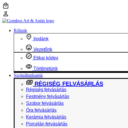
Ugrás
a
tartalomhoz
Rólunk
Irodánk
Vezetőnk
Etikai kódex
Történetünk
Szolgáltatásaink
RÉGISÉG FELVÁSÁRLÁS
Régiség felvásárlás
Festmény felvásárlás
Szobor felvásárlás
Óra felvásárlás
Kerámia felvásárlás
Porcelán felvásárlás