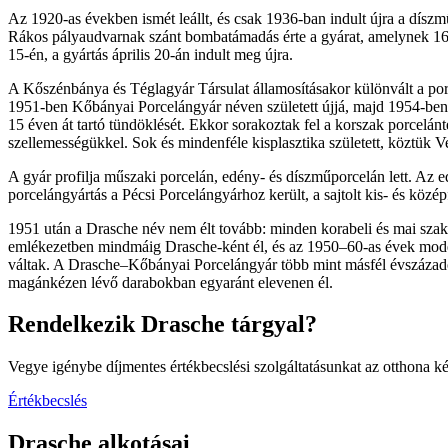
Az 1920-as években ismét leállt, és csak 1936-ban indult újra a díszm
Rákos pályaudvarnak szánt bombatámadás érte a gyárat, amelynek 16 d
15-én, a gyártás április 20-án indult meg újra.
A Kőszénbánya és Téglagyár Társulat államosításakor különvált a porc
1951-ben Kőbányai Porcelángyár néven született újjá, majd 1954-ben 
15 éven át tartó tündöklését. Ekkor sorakoztak fel a korszak porcelánt
szellemességükkel. Sok és mindenféle kisplasztika született, köztük 
A gyár profilja műszaki porcelán, edény- és díszműporcelán lett. Az e
porcelángyártás a Pécsi Porcelángyárhoz került, a sajtolt kis- és köz
1951 után a Drasche név nem élt tovább: minden korabeli és mai sz
emlékezetben mindmáig Drasche-ként él, és az 1950–60-as évek modern
váltak. A Drasche–Kőbányai Porcelángyár több mint másfél évszázado
magánkézen lévő darabokban egyaránt elevenen él.
Rendelkezik Drasche tárgyal?
Vegye igénybe díjmentes értékbecslési szolgáltatásunkat az otthona 
Értékbecslés
Drasche alkotásai