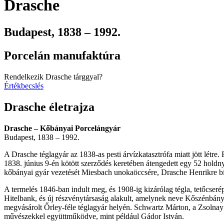
Drasche
Budapest, 1838 – 1992.
Porcelán manufaktúra
Rendelkezik Drasche tárggyal?
Értékbecslés
Drasche életrajza
Drasche – Kőbányai Porcelángyár
Budapest, 1838 – 1992.
A Drasche téglagyár az 1838-as pesti árvízkatasztrófa miatt jött létre.
1838. június 9-én kötött szerződés keretében átengedett egy 52 holdn
kőbányai gyár vezetését Miesbach unokaöccsére, Drasche Henrikre bí
A termelés 1846-ban indult meg, és 1908-ig kizárólag tégla, tetőcseré
Hitelbank, és új részvénytársaság alakult, amelynek neve Kőszénbánya 
megvásárolt Őrley-féle téglagyár helyén. Schwartz Márton, a Zsolnay g
művészekkel együttműködve, mint például Gádor István.