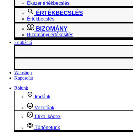
Ékszer értékbecslés
ÉRTÉKBECSLÉS
Értékbecslés
BIZOMÁNY
Bizományi értékesítés
Edukáció
Művész tár
Cikkek
Webshop
Kapcsolat
Rólunk
Irodánk
Vezetőnk
Etikai kódex
Történetünk