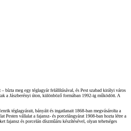
– bízta meg egy téglagyár felállításával, és Pest szabad királyi város
ottak a Jászberényi úton, különböző formában 1992-ig működött. A
enrik téglagyárait, bányáit és ingatlanait 1868-ban megvásárolta a
 Pesten vállalat a fajansz- és porcelángyárat 1908-ban hozta létre a
et fajansz és porcelán díszműáru készítésével, olyan tehetséges