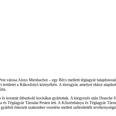
 Pest városa Aloys Miesbachot – egy Bécs melletti téglagyár tulajdonosát 
yi területet a Rákosfolyó környékén. A törzsgyár, amelyet ekkor alapít
zta.
p és keramit útburkoló kockákat gyártottak. A kiegyezés után Drasche H
és Téglagyár Társulat Pesten lett. A Kőszénbánya és Téglagyár Társulat
yárból érkezett szakember vezetése mellett szélesítették tevékenységük