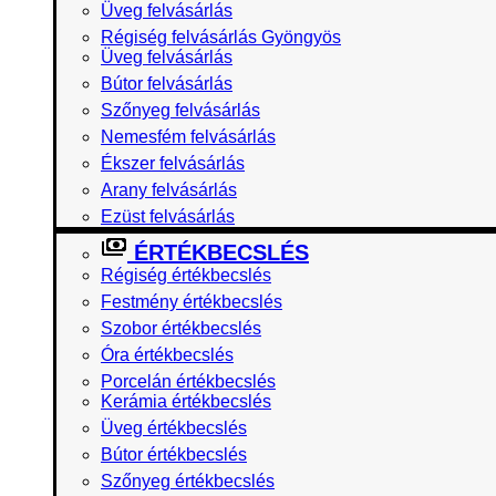
Üveg felvásárlás
Régiség felvásárlás Gyöngyös
Üveg felvásárlás
Bútor felvásárlás
Szőnyeg felvásárlás
Nemesfém felvásárlás
Ékszer felvásárlás
Arany felvásárlás
Ezüst felvásárlás
ÉRTÉKBECSLÉS
Régiség értékbecslés
Festmény értékbecslés
Szobor értékbecslés
Óra értékbecslés
Porcelán értékbecslés
Kerámia értékbecslés
Üveg értékbecslés
Bútor értékbecslés
Szőnyeg értékbecslés