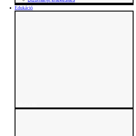
Edukáció
Művész tár