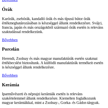
Órák
Karórák, zsebórák, kandalló órák és más típusú bútor órák
értékmeghatározásában is készséggel állunk rendelkezésre. Svájci,
francia, japán és más országokból származó órák esetén is releváns
szaktudással rendelkezünk.
Bővebben
Porcelán
Herendi, Zsolnay és más magyar manufaktúrák esetén szakmai
értékbecslést biztosítunk. A külfödli manufaktúrák termékeit esetén
is készséggel állunk rendelkezésre.
Bővebben
Kerámia
Iparművészeti és néprajzi kerámiák esetén is releváns
szakértelemmel állunk rendelkezésre. Kiemelten foglalkozunk
magyar kerámiákkal, mint a Zsolnay-, Gorka- és Gádor-tárgyak.