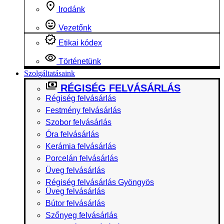
Irodánk
Vezetőnk
Etikai kódex
Történetünk
Szolgáltatásaink
RÉGISÉG FELVÁSÁRLÁS
Régiség felvásárlás
Festmény felvásárlás
Szobor felvásárlás
Óra felvásárlás
Kerámia felvásárlás
Porcelán felvásárlás
Üveg felvásárlás
Régiség felvásárlás Gyöngyös
Üveg felvásárlás
Bútor felvásárlás
Szőnyeg felvásárlás