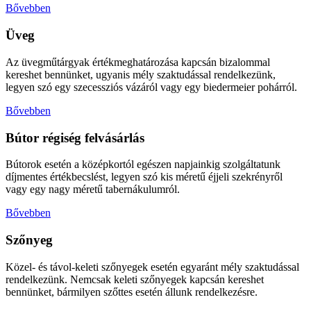
Bővebben
Üveg
Az üvegműtárgyak értékmeghatározása kapcsán bizalommal
kereshet bennünket, ugyanis mély szaktudással rendelkezünk,
legyen szó egy szecessziós vázáról vagy egy biedermeier pohárról.
Bővebben
Bútor régiség felvásárlás
Bútorok esetén a középkortól egészen napjainkig szolgáltatunk
díjmentes értékbecslést, legyen szó kis méretű éjjeli szekrényről
vagy egy nagy méretű tabernákulumról.
Bővebben
Szőnyeg
Közel- és távol-keleti szőnyegek esetén egyaránt mély szaktudással
rendelkezünk. Nemcsak keleti szőnyegek kapcsán kereshet
bennünket, bármilyen szőttes esetén állunk rendelkezésre.