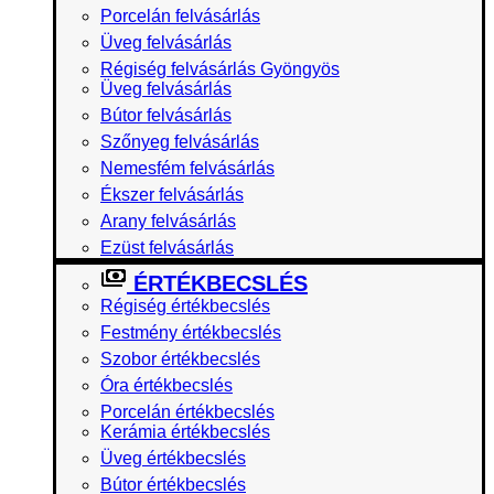
Porcelán felvásárlás
Üveg felvásárlás
Régiség felvásárlás Gyöngyös
Üveg felvásárlás
Bútor felvásárlás
Szőnyeg felvásárlás
Nemesfém felvásárlás
Ékszer felvásárlás
Arany felvásárlás
Ezüst felvásárlás
ÉRTÉKBECSLÉS
Régiség értékbecslés
Festmény értékbecslés
Szobor értékbecslés
Óra értékbecslés
Porcelán értékbecslés
Kerámia értékbecslés
Üveg értékbecslés
Bútor értékbecslés