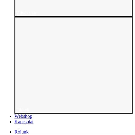
Művész tár
Cikkek
Webshop
Kapcsolat
Rólunk