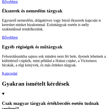
Bővebben
Ékszerek és nemesfém tárgyak
Egyszerű nemesfém, drágaköves vagy bizsú ékszerek kapcsán is
kereshet minket bizalommal. Ezüsttárgyak esetén is mély
szaktudással rendelkezünk.
Bővebben
Egyéb régiségek és műtárgyak
Felsorolásunkba sajnos sok minden nem fér bele, ilyenek lehetnek a
különböző csipkék, mint például a Halasi csipke, a Victorinox
bicskák, a régi könyvek, és más érdekes tárgyak.
Kapcsolat
Gyakran ismételt kérdések
Csak magyar tárgyak értékbecslés esetén tudnak
segíteni?