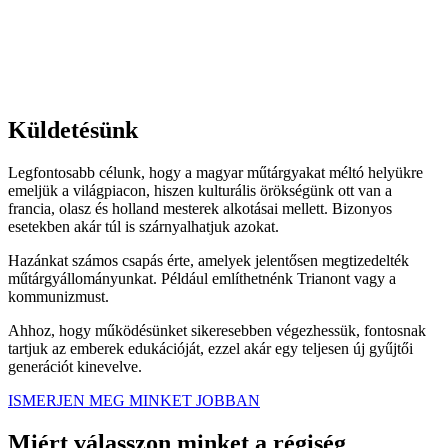
Küldetésünk
Legfontosabb célunk, hogy a magyar műtárgyakat méltó helyükre
emeljük a világpiacon, hiszen kulturális örökségünk ott van a
francia, olasz és holland mesterek alkotásai mellett. Bizonyos
esetekben akár túl is szárnyalhatjuk azokat.
Hazánkat számos csapás érte, amelyek jelentősen megtizedelték
műtárgyállományunkat. Például említhetnénk Trianont vagy a
kommunizmust.
Ahhoz, hogy működésünket sikeresebben végezhessük, fontosnak
tartjuk az emberek edukációját, ezzel akár egy teljesen új gyűjtői
generációt kinevelve.
ISMERJEN MEG MINKET JOBBAN
Miért válasszon minket a régiség