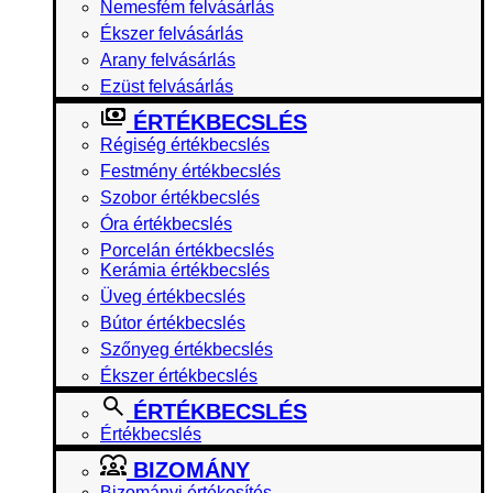
Nemesfém felvásárlás
Ékszer felvásárlás
Arany felvásárlás
Ezüst felvásárlás
ÉRTÉKBECSLÉS
Régiség értékbecslés
Festmény értékbecslés
Szobor értékbecslés
Óra értékbecslés
Porcelán értékbecslés
Kerámia értékbecslés
Üveg értékbecslés
Bútor értékbecslés
Szőnyeg értékbecslés
Ékszer értékbecslés
ÉRTÉKBECSLÉS
Értékbecslés
BIZOMÁNY
Bizományi értékesítés