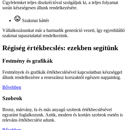
Ügyfeleinket teljes diszkrécióval szolgáljuk ki, a teljes folyamat
során készségesen állunk rendelkezésére.
Szakmai háttér
Vállalkozásunkat már a harmadik generáció vezeti, így egyedülálló
szakmai tapasztalattal rendelkezünk.
Régiség értékbecslés: ezekben segítünk
Festmény és grafikák
Festmények és grafikák értékbecslésével kapcsolatban készséggel
állunk rendelkezésre a reneszánsz korszaktól egészen napjainkig.
Bővebben
Szobrok​
Bronz, márvány, fa és más anyagú szobrok értékbecslésével
egyaránt foglalkozunk. Antik, modern és kortárs szobrok esetén is
releváns értékbecslést adunk.
Bővebben