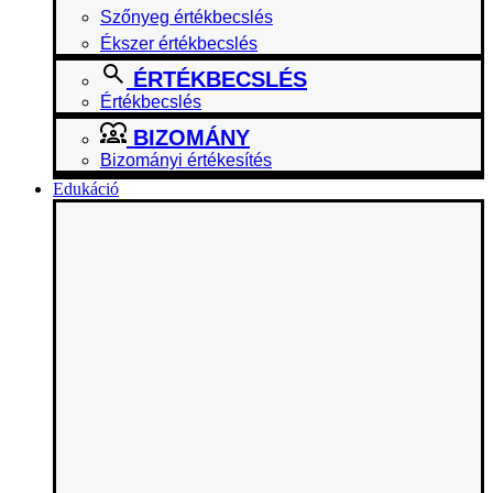
Szőnyeg értékbecslés
Ékszer értékbecslés
ÉRTÉKBECSLÉS
Értékbecslés
BIZOMÁNY
Bizományi értékesítés
Edukáció