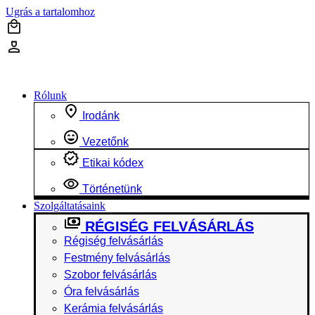
Ugrás a tartalomhoz
Rólunk
Irodánk
Vezetőnk
Etikai kódex
Történetünk
Szolgáltatásaink
RÉGISÉG FELVÁSÁRLÁS
Régiség felvásárlás
Festmény felvásárlás
Szobor felvásárlás
Óra felvásárlás
Kerámia felvásárlás