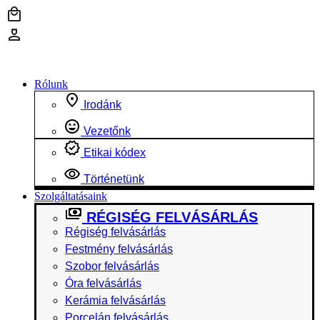
Ugrás
a
tartalomhoz
Rólunk
Irodánk
Vezetőnk
Etikai kódex
Történetünk
Szolgáltatásaink
RÉGISÉG FELVÁSÁRLÁS
Régiség felvásárlás
Festmény felvásárlás
Szobor felvásárlás
Óra felvásárlás
Kerámia felvásárlás
Porcelán felvásárlás