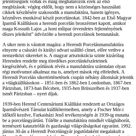
jelentőségűek voltak és máig meghatározók ezek az első
megbízások: végleg eldőlt, hogy nem a közönséges használati
cikkek készítésére szakosodik a manufaktúra, hanem igényes,
kézműves munkával készít porcelánokat. 1842-ben az Első Magyar
Iparmű Kiállításon a herendi porcelán bronzérmet kapott, amikor
maga Kossuth Lajos „a honi műipar örvendetes fejleményének
díszes jeleiként” üdvözölte a herendi porcelánok bemutatását.
A siker nem is váratott magára: a Herendi Porcelánmanufaktúra
elnyerte a császári és királyi udvari szállító címet, előre vetítve a
nemzetközi sikereket is. A magyar arisztokrácia szinte kizárólag
Herenden rendelte meg töredékes porcelánkészleteinek
kiegészítését, és e pótlások révén a manufaktúra számtalan olyan
régi motívumot alkalmaz ma is, amelyet mások rég elfeledtek. A
Herendi Porcelán sikertörténetének csupán néhány állomását jelentik
a világkiállításokon – 1851-ben és 1862-ben Londonban, 1867-ben
Párizsban, 1873-ban Bécsben, 1935-ben Brüsszelben és 1937-ben
ismét Párizsban – nyert díjak.
1939-ben Herend Centenáriumi Kiállítást rendezett az Országos
Iparművészeti Társulat kiállítótermeiben, amely a Fischer Mór-i
időktől kezdve, Farkasházi Jenő tevékenységén át 1939-ig mutatta
be a porcelángyártást. Túlélte a manufaktúra mindkét világháborút,
természeti katasztrófát és gazdasági világválságokat egyaránt. 1992.
június 30-án a Herendi Porcelángyár jogutódaként megalakult a