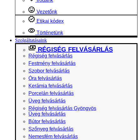
Irodánk
Vezetőnk
Etikai kódex
Történetünk
Szolgáltatásaink
RÉGISÉG FELVÁSÁRLÁS
Régiség felvásárlás
Festmény felvásárlás
Szobor felvásárlás
Óra felvásárlás
Kerámia felvásárlás
Porcelán felvásárlás
Üveg felvásárlás
Régiség felvásárlás Gyöngyös
Üveg felvásárlás
Bútor felvásárlás
Szőnyeg felvásárlás
Nemesfém felvásárlás