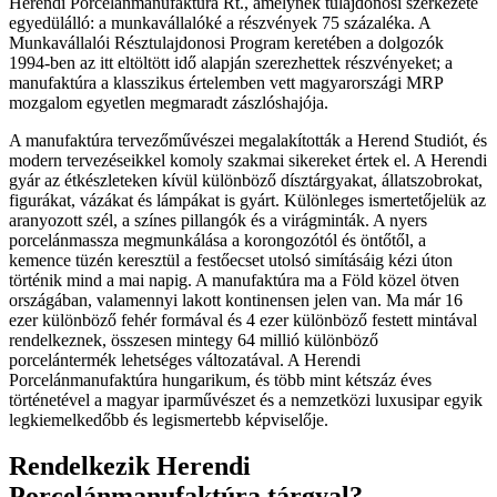
Herendi Porcelánmanufaktúra Rt., amelynek tulajdonosi szerkezete
egyedülálló: a munkavállalóké a részvények 75 százaléka. A
Munkavállalói Résztulajdonosi Program keretében a dolgozók
1994-ben az itt eltöltött idő alapján szerezhettek részvényeket; a
manufaktúra a klasszikus értelemben vett magyarországi MRP
mozgalom egyetlen megmaradt zászlóshajója.
A manufaktúra tervezőművészei megalakították a Herend Studiót, és
modern tervezéseikkel komoly szakmai sikereket értek el. A Herendi
gyár az étkészleteken kívül különböző dísztárgyakat, állatszobrokat,
figurákat, vázákat és lámpákat is gyárt. Különleges ismertetőjelük az
aranyozott szél, a színes pillangók és a virágminták. A nyers
porcelánmassza megmunkálása a korongozótól és öntőtől, a
kemence tüzén keresztül a festőecset utolsó simításáig kézi úton
történik mind a mai napig. A manufaktúra ma a Föld közel ötven
országában, valamennyi lakott kontinensen jelen van. Ma már 16
ezer különböző fehér formával és 4 ezer különböző festett mintával
rendelkeznek, összesen mintegy 64 millió különböző
porcelántermék lehetséges változatával. A Herendi
Porcelánmanufaktúra hungarikum, és több mint kétszáz éves
történetével a magyar iparművészet és a nemzetközi luxusipar egyik
legkiemelkedőbb és legismertebb képviselője.
Rendelkezik Herendi
Porcelánmanufaktúra tárgyal?