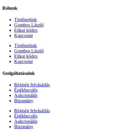
Rólunk
Történetünk
Gombos László
Etikai kódex
Kapcsolat
Történetünk
Gombos László
Etikai kódex
Kapcsolat
Szolgáltatásaink
Régiség felvásárlás
Értékbecslés
Aukcionálás
Bizomány
Régiség felvásárlás
Értékbecslés
Aukcionálás
Bizomány