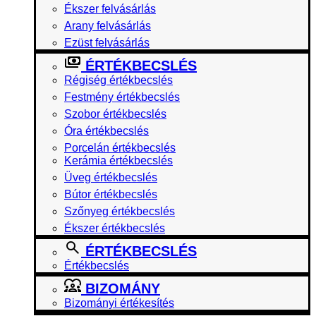
Ékszer felvásárlás
Arany felvásárlás
Ezüst felvásárlás
ÉRTÉKBECSLÉS
Régiség értékbecslés
Festmény értékbecslés
Szobor értékbecslés
Óra értékbecslés
Porcelán értékbecslés
Kerámia értékbecslés
Üveg értékbecslés
Bútor értékbecslés
Szőnyeg értékbecslés
Ékszer értékbecslés
ÉRTÉKBECSLÉS
Értékbecslés
BIZOMÁNY
Bizományi értékesítés