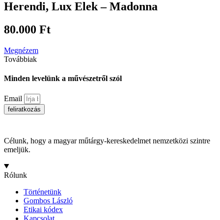
Herendi, Lux Elek – Madonna
80.000
Ft
Megnézem
Továbbiak
Minden levelünk a művészetről szól
Email
feliratkozás
Célunk, hogy a magyar műtárgy-kereskedelmet nemzetközi szintre
emeljük.
Rólunk
Történetünk
Gombos László
Etikai kódex
Kapcsolat