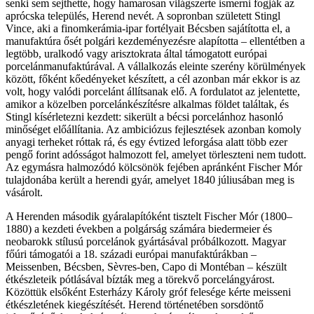
senki sem sejthette, hogy hamarosan világszerte ismerni fogják az
aprócska település, Herend nevét. A sopronban született Stingl
Vince, aki a finomkerámia-ipar fortélyait Bécsben sajátította el, a
manufaktúra ősét polgári kezdeményezésre alapította – ellentétben a
legtöbb, uralkodó vagy arisztokrata által támogatott európai
porcelánmanufaktúrával. A vállalkozás eleinte szerény körülmények
között, főként kőedényeket készített, a cél azonban már ekkor is az
volt, hogy valódi porcelánt állítsanak elő. A fordulatot az jelentette,
amikor a közelben porcelánkészítésre alkalmas földet találtak, és
Stingl kísérletezni kezdett: sikerült a bécsi porcelánhoz hasonló
minőséget előállítania. Az ambiciózus fejlesztések azonban komoly
anyagi terheket róttak rá, és egy évtized leforgása alatt több ezer
pengő forint adósságot halmozott fel, amelyet törleszteni nem tudott.
Az egymásra halmozódó kölcsönök fejében apránként Fischer Mór
tulajdonába került a herendi gyár, amelyet 1840 júliusában meg is
vásárolt.
A Herenden második gyáralapítóként tisztelt Fischer Mór (1800–
1880) a kezdeti években a polgárság számára biedermeier és
neobarokk stílusú porcelánok gyártásával próbálkozott. Magyar
főúri támogatói a 18. századi európai manufaktúrákban –
Meissenben, Bécsben, Sèvres-ben, Capo di Montéban – készült
étkészleteik pótlásával bízták meg a törekvő porcelángyárost.
Közöttük elsőként Esterházy Károly gróf felesége kérte meisseni
étkészletének kiegészítését. Herend történetében sorsdöntő