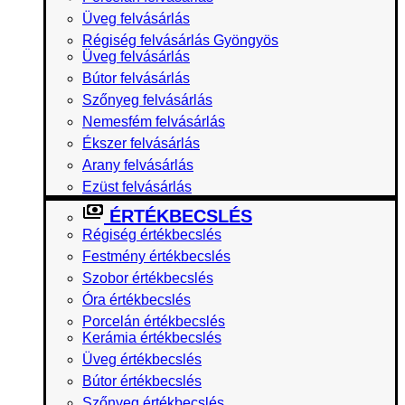
Üveg felvásárlás
Régiség felvásárlás Gyöngyös
Üveg felvásárlás
Bútor felvásárlás
Szőnyeg felvásárlás
Nemesfém felvásárlás
Ékszer felvásárlás
Arany felvásárlás
Ezüst felvásárlás
ÉRTÉKBECSLÉS
Régiség értékbecslés
Festmény értékbecslés
Szobor értékbecslés
Óra értékbecslés
Porcelán értékbecslés
Kerámia értékbecslés
Üveg értékbecslés
Bútor értékbecslés
Szőnyeg értékbecslés