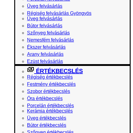
Üveg felvásárlás
Régiség felvásárlás Gyöngyös
Üveg felvásárlás
Bútor felvásárlás
Szőnyeg felvásárlás
Nemesfém felvásárlás
Ékszer felvásárlás
Arany felvásárlás
Ezüst felvásárlás
ÉRTÉKBECSLÉS
Régiség értékbecslés
Festmény értékbecslés
Szobor értékbecslés
Óra értékbecslés
Porcelán értékbecslés
Kerámia értékbecslés
Üveg értékbecslés
Bútor értékbecslés
Szőnyeg értékbecslés