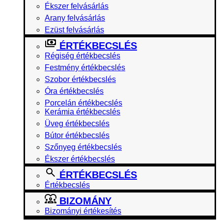
Ékszer felvásárlás
Arany felvásárlás
Ezüst felvásárlás
ÉRTÉKBECSLÉS
Régiség értékbecslés
Festmény értékbecslés
Szobor értékbecslés
Óra értékbecslés
Porcelán értékbecslés
Kerámia értékbecslés
Üveg értékbecslés
Bútor értékbecslés
Szőnyeg értékbecslés
Ékszer értékbecslés
ÉRTÉKBECSLÉS
Értékbecslés
BIZOMÁNY
Bizományi értékesítés