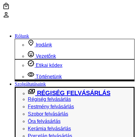
Ugrás
a
tartalomhoz
Rólunk
Irodánk
Vezetőnk
Etikai kódex
Történetünk
Szolgáltatásaink
RÉGISÉG FELVÁSÁRLÁS
Régiség felvásárlás
Festmény felvásárlás
Szobor felvásárlás
Óra felvásárlás
Kerámia felvásárlás
Porcelán felvásárlás