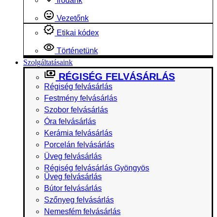
Irodánk
Vezetőnk
Etikai kódex
Történetünk
Szolgáltatásaink
RÉGISÉG FELVÁSÁRLÁS
Régiség felvásárlás
Festmény felvásárlás
Szobor felvásárlás
Óra felvásárlás
Kerámia felvásárlás
Porcelán felvásárlás
Üveg felvásárlás
Régiség felvásárlás Gyöngyös
Üveg felvásárlás
Bútor felvásárlás
Szőnyeg felvásárlás
Nemesfém felvásárlás