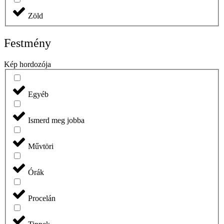
Zöld
Festmény
Kép hordozója
Egyéb
Ismerd meg jobba
Művtöri
Órák
Procelán