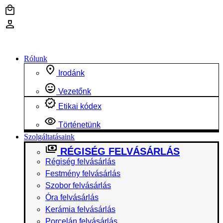
Ugrás
a
tartalomhoz
Rólunk
Irodánk
Vezetőnk
Etikai kódex
Történetünk
Szolgáltatásaink
RÉGISÉG FELVÁSÁRLÁS
Régiség felvásárlás
Festmény felvásárlás
Szobor felvásárlás
Óra felvásárlás
Kerámia felvásárlás
Porcelán felvásárlás