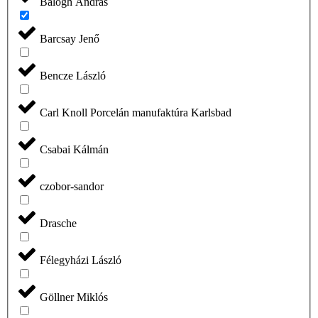
Balogh András
Barcsay Jenő
Bencze László
Carl Knoll Porcelán manufaktúra Karlsbad
Csabai Kálmán
czobor-sandor
Drasche
Félegyházi László
Göllner Miklós