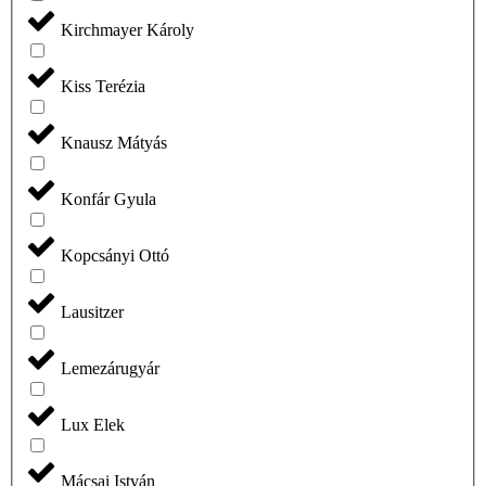
Kirchmayer Károly
Kiss Terézia
Knausz Mátyás
Konfár Gyula
Kopcsányi Ottó
Lausitzer
Lemezárugyár
Lux Elek
Mácsai István