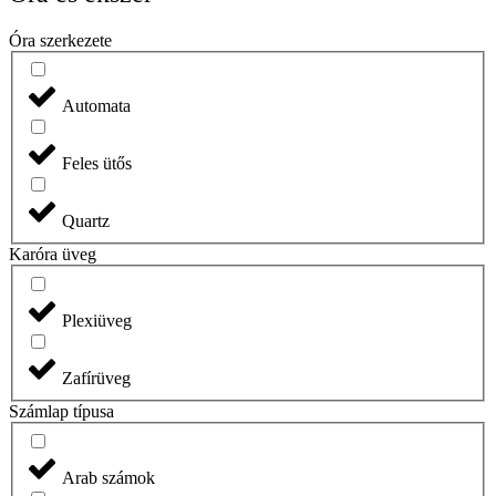
Óra szerkezete
Automata
Feles ütős
Quartz
Karóra üveg
Plexiüveg
Zafírüveg
Számlap típusa
Arab számok