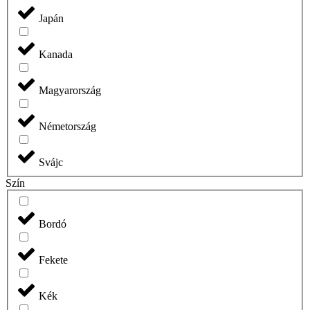
Japán
Kanada
Magyarország
Németország
Svájc
Szín
Bordó
Fekete
Kék