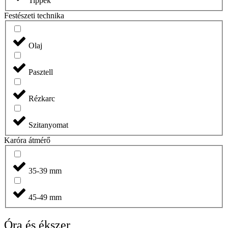
Tippek
Festészeti technika
Olaj
Pasztell
Rézkarc
Szitanyomat
Karóra átmérő
35-39 mm
45-49 mm
Óra és ékszer