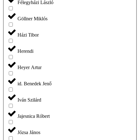
Félegyházi László
Göllner Miklós
Házi Tibor
Herendi
Heyer Artur
id. Benedek Jenő
Iván Szilárd
Jajesnica Róbert
Józsa János