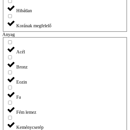
Hibátlan
Korának megfelelő
Anyag
Acél
Bronz
Eozin
Fa
Fém lemez
Keménycserép