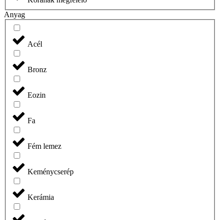
Anyag
Acél
Bronz
Eozin
Fa
Fém lemez
Keménycserép
Kerámia