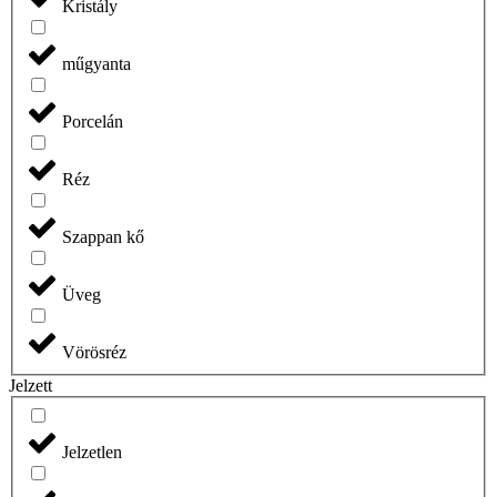
Kristály
műgyanta
Porcelán
Réz
Szappan kő
Üveg
Vörösréz
Jelzett
Jelzetlen