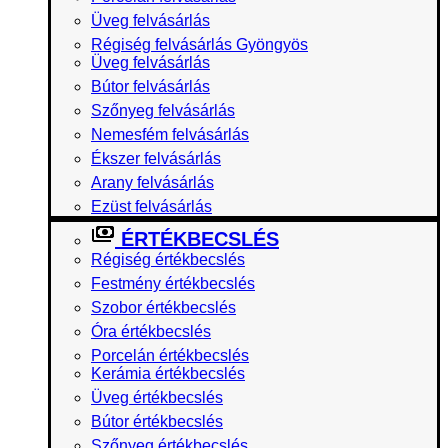
Üveg felvásárlás
Régiség felvásárlás Gyöngyös
Üveg felvásárlás
Bútor felvásárlás
Szőnyeg felvásárlás
Nemesfém felvásárlás
Ékszer felvásárlás
Arany felvásárlás
Ezüst felvásárlás
ÉRTÉKBECSLÉS
Régiség értékbecslés
Festmény értékbecslés
Szobor értékbecslés
Óra értékbecslés
Porcelán értékbecslés
Kerámia értékbecslés
Üveg értékbecslés
Bútor értékbecslés
Szőnyeg értékbecslés