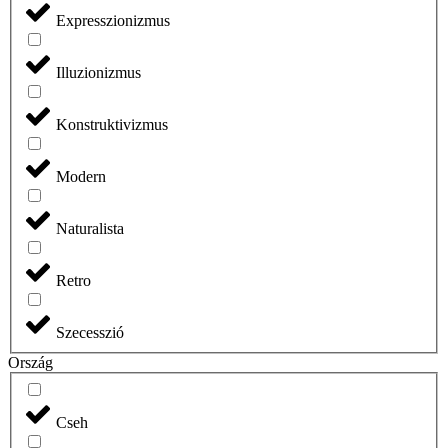
Expresszionizmus
Illuzionizmus
Konstruktivizmus
Modern
Naturalista
Retro
Szecesszió
Ország
Cseh