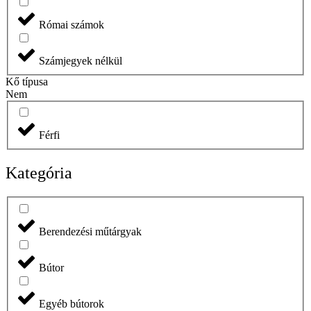
Római számok
Számjegyek nélkül
Kő típusa
Nem
Férfi
Kategória
Berendezési műtárgyak
Bútor
Egyéb bútorok