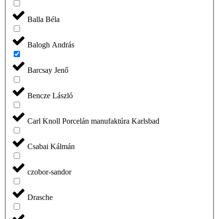
Balla Béla
Balogh András
Barcsay Jenő
Bencze László
Carl Knoll Porcelán manufaktúra Karlsbad
Csabai Kálmán
czobor-sandor
Drasche