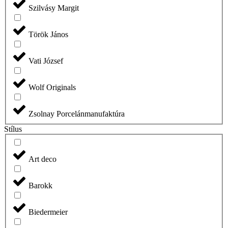
Szilvásy Margit
Török János
Vati József
Wolf Originals
Zsolnay Porcelánmanufaktúra
Stílus
Art deco
Barokk
Biedermeier