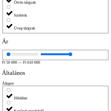
Ötvös tárgyak
Szobrok
Üveg tárgyak
Ár
Ft
50 000
—
Ft
610 000
Általános
Állapot
Hibátlan
Korának megfelelő