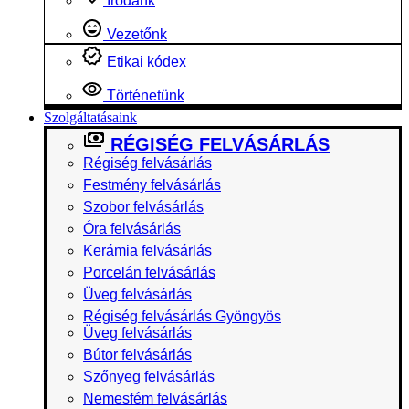
Irodánk
Vezetőnk
Etikai kódex
Történetünk
Szolgáltatásaink
RÉGISÉG FELVÁSÁRLÁS
Régiség felvásárlás
Festmény felvásárlás
Szobor felvásárlás
Óra felvásárlás
Kerámia felvásárlás
Porcelán felvásárlás
Üveg felvásárlás
Régiség felvásárlás Gyöngyös
Üveg felvásárlás
Bútor felvásárlás
Szőnyeg felvásárlás
Nemesfém felvásárlás