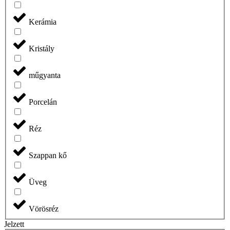
Kerámia
Kristály
műgyanta
Porcelán
Réz
Szappan kő
Üveg
Vörösréz
Jelzett