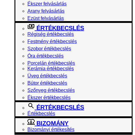
Ékszer felvásárlás
Arany felvásárlás
Ezüst felvásárlás
ÉRTÉKBECSLÉS
Régiség értékbecslés
Festmény értékbecslés
Szobor értékbecslés
Óra értékbecslés
Porcelán értékbecslés
Kerámia értékbecslés
Üveg értékbecslés
Bútor értékbecslés
Szőnyeg értékbecslés
Ékszer értékbecslés
ÉRTÉKBECSLÉS
Értékbecslés
BIZOMÁNY
Bizományi értékesítés