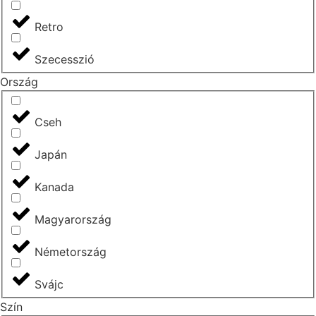
Retro
Szecesszió
Ország
Cseh
Japán
Kanada
Magyarország
Németország
Svájc
Szín