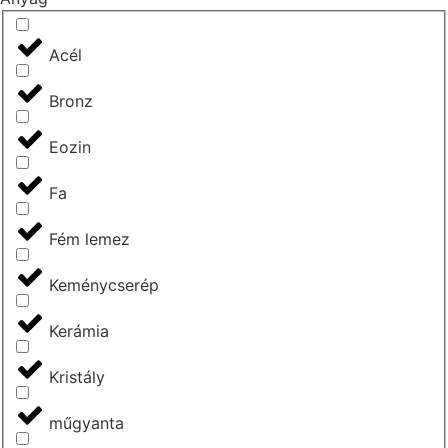
Acél
Bronz
Eozin
Fa
Fém lemez
Keménycserép
Kerámia
Kristály
műgyanta