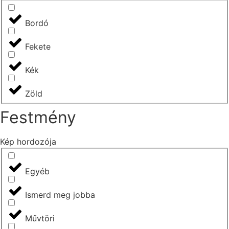
Bordó
Fekete
Kék
Zöld
Festmény
Kép hordozója
Egyéb
Ismerd meg jobba
Művtöri