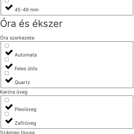
45-49 mm
Óra és ékszer
Óra szerkezete
Automata
Feles ütős
Quartz
Karóra üveg
Plexiüveg
Zafírüveg
Számlap típusa