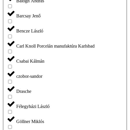
Balogh András
Barcsay Jenő
Bencze László
Carl Knoll Porcelán manufaktúra Karlsbad
Csabai Kálmán
czobor-sandor
Drasche
Félegyházi László
Göllner Miklós