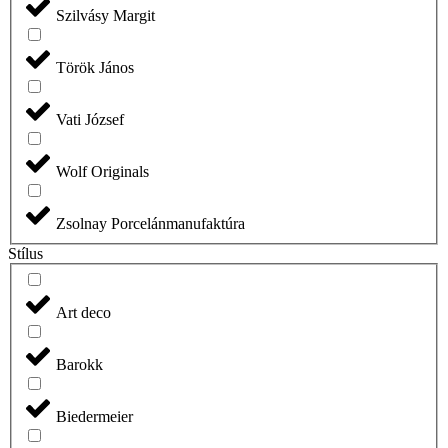
Szilvásy Margit
Török János
Vati József
Wolf Originals
Zsolnay Porcelánmanufaktúra
Stílus
Art deco
Barokk
Biedermeier