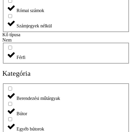
Római számok
Számjegyek nélkül
Kő típusa
Nem
Férfi
Kategória
Berendezési műtárgyak
Bútor
Egyéb bútorok