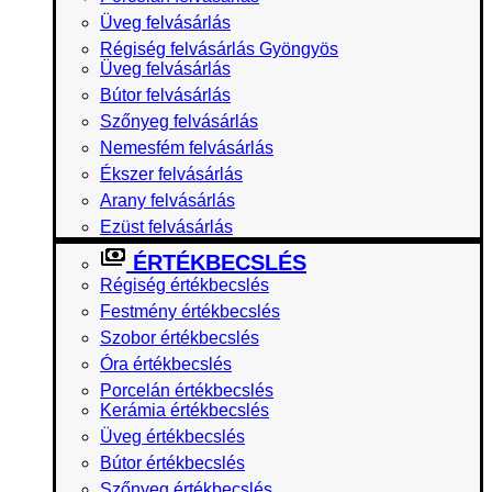
Üveg felvásárlás
Régiség felvásárlás Gyöngyös
Üveg felvásárlás
Bútor felvásárlás
Szőnyeg felvásárlás
Nemesfém felvásárlás
Ékszer felvásárlás
Arany felvásárlás
Ezüst felvásárlás
ÉRTÉKBECSLÉS
Régiség értékbecslés
Festmény értékbecslés
Szobor értékbecslés
Óra értékbecslés
Porcelán értékbecslés
Kerámia értékbecslés
Üveg értékbecslés
Bútor értékbecslés
Szőnyeg értékbecslés