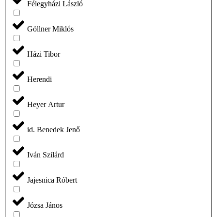
Félegyházi László
Göllner Miklós
Házi Tibor
Herendi
Heyer Artur
id. Benedek Jenő
Iván Szilárd
Jajesnica Róbert
Józsa János