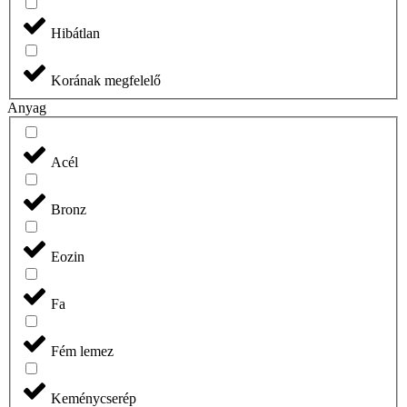
Hibátlan
Korának megfelelő
Anyag
Acél
Bronz
Eozin
Fa
Fém lemez
Keménycserép