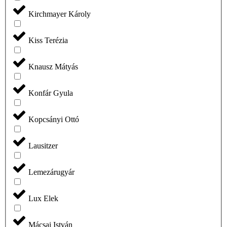
Kirchmayer Károly
Kiss Terézia
Knausz Mátyás
Konfár Gyula
Kopcsányi Ottó
Lausitzer
Lemezárugyár
Lux Elek
Mácsai István