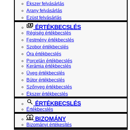
Ékszer felvásárlás
Arany felvásárlás
Ezüst felvásárlás
ÉRTÉKBECSLÉS
Régiség értékbecslés
Festmény értékbecslés
Szobor értékbecslés
Óra értékbecslés
Porcelán értékbecslés
Kerámia értékbecslés
Üveg értékbecslés
Bútor értékbecslés
Szőnyeg értékbecslés
Ékszer értékbecslés
ÉRTÉKBECSLÉS
Értékbecslés
BIZOMÁNY
Bizományi értékesítés