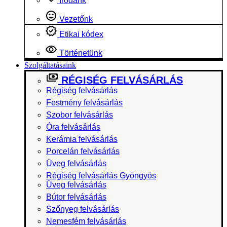
Irodánk
Vezetőnk
Etikai kódex
Történetünk
Szolgáltatásaink
RÉGISÉG FELVÁSÁRLÁS
Régiség felvásárlás
Festmény felvásárlás
Szobor felvásárlás
Óra felvásárlás
Kerámia felvásárlás
Porcelán felvásárlás
Üveg felvásárlás
Régiség felvásárlás Gyöngyös
Üveg felvásárlás
Bútor felvásárlás
Szőnyeg felvásárlás
Nemesfém felvásárlás