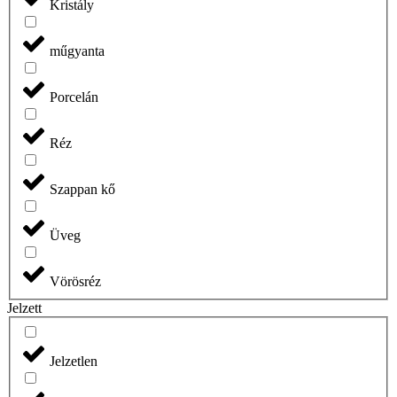
Kristály
műgyanta
Porcelán
Réz
Szappan kő
Üveg
Vörösréz
Jelzett
Jelzetlen