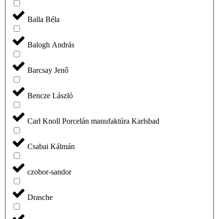
Balla Béla
Balogh András
Barcsay Jenő
Bencze László
Carl Knoll Porcelán manufaktúra Karlsbad
Csabai Kálmán
czobor-sandor
Drasche