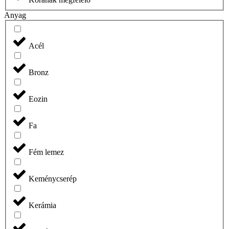
Anyag
Acél
Bronz
Eozin
Fa
Fém lemez
Keménycserép
Kerámia