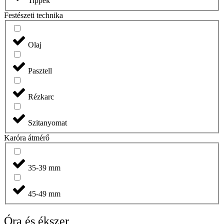
Tippek
Festészeti technika
Olaj
Pasztell
Rézkarc
Szitanyomat
Karóra átmérő
35-39 mm
45-49 mm
Óra és ékszer