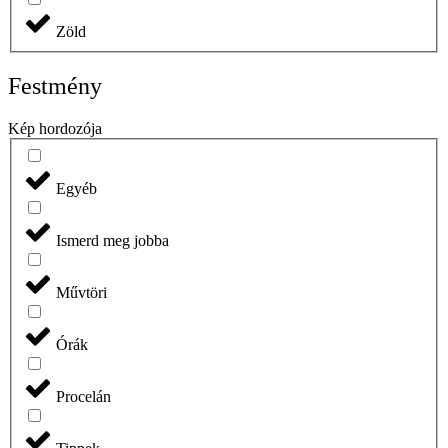
Zöld
Festmény
Kép hordozója
Egyéb
Ismerd meg jobba
Művtöri
Órák
Procelán