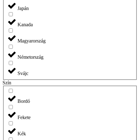
Japán
Kanada
Magyarország
Németország
Svájc
Szín
Bordó
Fekete
Kék