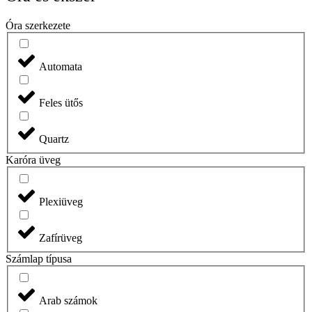
Óra szerkezete
Automata
Feles ütős
Quartz
Karóra üveg
Plexiüveg
Zafírüveg
Számlap típusa
Arab számok