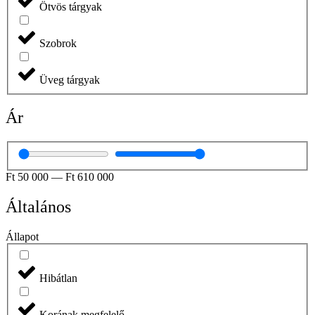
Ötvös tárgyak
Szobrok
Üveg tárgyak
Ár
Ft
50 000
—
Ft
610 000
Általános
Állapot
Hibátlan
Korának megfelelő