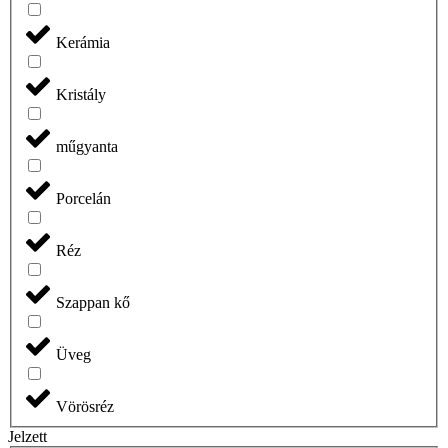
Kerámia
Kristály
műgyanta
Porcelán
Réz
Szappan kő
Üveg
Vörösréz
Jelzett