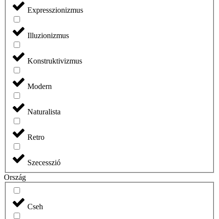
Expresszionizmus
Illuzionizmus
Konstruktivizmus
Modern
Naturalista
Retro
Szecesszió
Ország
Cseh