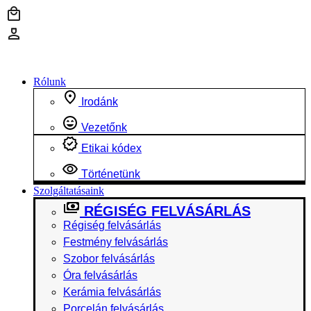
Ugrás
a
tartalomhoz
Rólunk
Irodánk
Vezetőnk
Etikai kódex
Történetünk
Szolgáltatásaink
RÉGISÉG FELVÁSÁRLÁS
Régiség felvásárlás
Festmény felvásárlás
Szobor felvásárlás
Óra felvásárlás
Kerámia felvásárlás
Porcelán felvásárlás