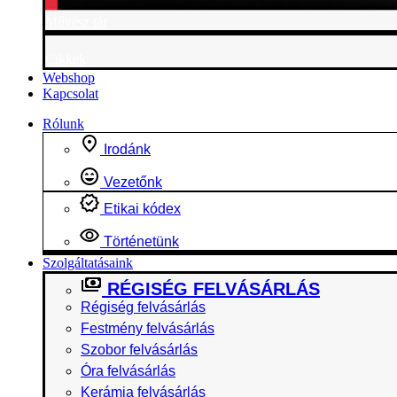
Művész tár
Cikkek
Webshop
Kapcsolat
Rólunk
Irodánk
Vezetőnk
Etikai kódex
Történetünk
Szolgáltatásaink
RÉGISÉG FELVÁSÁRLÁS
Régiség felvásárlás
Festmény felvásárlás
Szobor felvásárlás
Óra felvásárlás
Kerámia felvásárlás