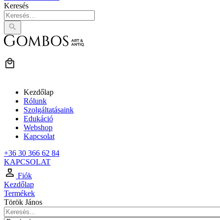
Keresés
Kezdőlap
Rólunk
Szolgáltatásaink
Edukáció
Webshop
Kapcsolat
+36 30 366 62 84
KAPCSOLAT
Fiók
Kezdőlap
Termékek
Török János