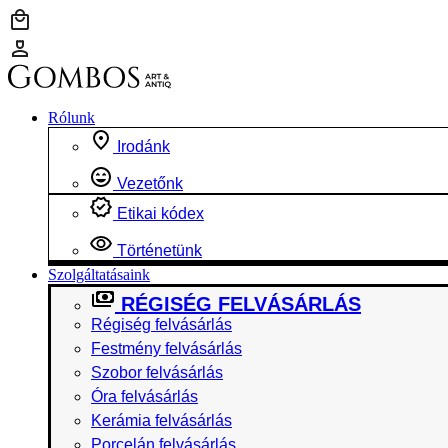
Ugrás
a
tartalomhoz
Rólunk
Irodánk
Vezetőnk
Etikai kódex
Történetünk
Szolgáltatásaink
RÉGISÉG FELVÁSÁRLÁS
Régiség felvásárlás
Festmény felvásárlás
Szobor felvásárlás
Óra felvásárlás
Kerámia felvásárlás
Porcelán felvásárlás