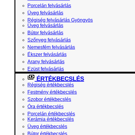
Porcelán felvásárlás
Üveg felvásárlás
Régiség felvásárlás Gyöngyös
Üveg felvásárlás
Bútor felvásárlás
Szőnyeg felvásárlás
Nemesfém felvásárlás
Ékszer felvásárlás
Arany felvásárlás
Ezüst felvásárlás
ÉRTÉKBECSLÉS
Régiség értékbecslés
Festmény értékbecslés
Szobor értékbecslés
Óra értékbecslés
Porcelán értékbecslés
Kerámia értékbecslés
Üveg értékbecslés
Bútor értékbecslés