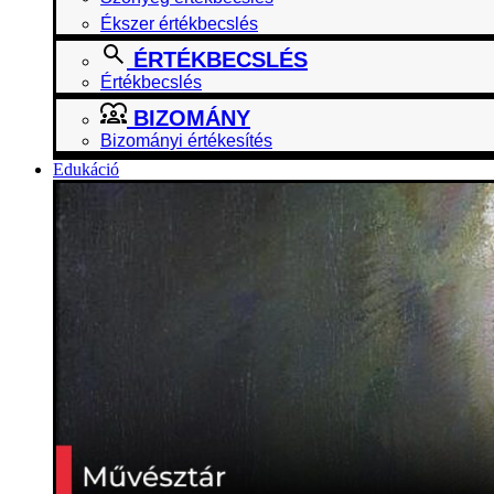
Ékszer értékbecslés
ÉRTÉKBECSLÉS
Értékbecslés
BIZOMÁNY
Bizományi értékesítés
Edukáció