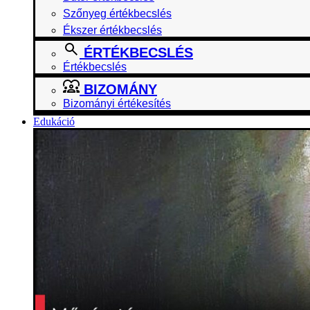
Szőnyeg értékbecslés
Ékszer értékbecslés
ÉRTÉKBECSLÉS
Értékbecslés
BIZOMÁNY
Bizományi értékesítés
Edukáció