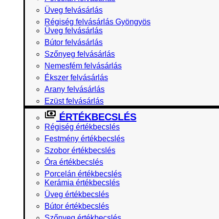
Üveg felvásárlás
Régiség felvásárlás Gyöngyös
Üveg felvásárlás
Bútor felvásárlás
Szőnyeg felvásárlás
Nemesfém felvásárlás
Ékszer felvásárlás
Arany felvásárlás
Ezüst felvásárlás
ÉRTÉKBECSLÉS
Régiség értékbecslés
Festmény értékbecslés
Szobor értékbecslés
Óra értékbecslés
Porcelán értékbecslés
Kerámia értékbecslés
Üveg értékbecslés
Bútor értékbecslés
Szőnyeg értékbecslés