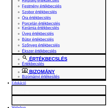
Régiség értékbecslés
Festmény értékbecslés
Szobor értékbecslés
Óra értékbecslés
Porcelán értékbecslés
Kerámia értékbecslés
Üveg értékbecslés
Bútor értékbecslés
Szőnyeg értékbecslés
Ékszer értékbecslés
ÉRTÉKBECSLÉS
Értékbecslés
BIZOMÁNY
Bizományi értékesítés
Edukáció
Művész tár
Cikkek
Webshop