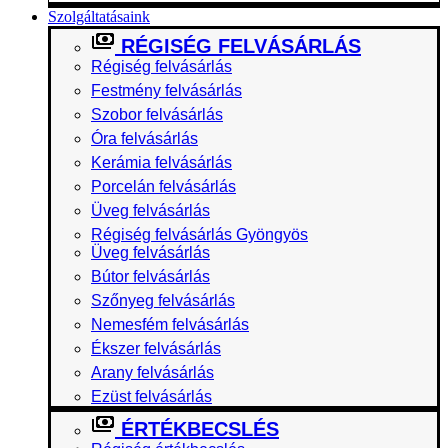
Szolgáltatásaink
RÉGISÉG FELVÁSÁRLÁS
Régiség felvásárlás
Festmény felvásárlás
Szobor felvásárlás
Óra felvásárlás
Kerámia felvásárlás
Porcelán felvásárlás
Üveg felvásárlás
Régiség felvásárlás Gyöngyös
Üveg felvásárlás
Bútor felvásárlás
Szőnyeg felvásárlás
Nemesfém felvásárlás
Ékszer felvásárlás
Arany felvásárlás
Ezüst felvásárlás
ÉRTÉKBECSLÉS