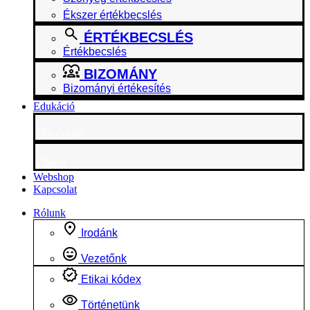
Ékszer értékbecslés
ÉRTÉKBECSLÉS
Értékbecslés
BIZOMÁNY
Bizományi értékesítés
Edukáció
Művész tár
Cikkek
Webshop
Kapcsolat
Rólunk
Irodánk
Vezetőnk
Etikai kódex
Történetünk