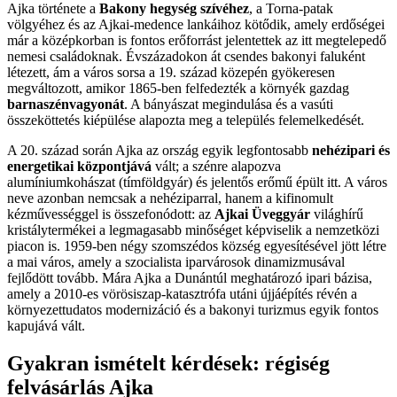
Ajka története a
Bakony hegység szívéhez
, a Torna-patak
völgyéhez és az Ajkai-medence lankáihoz kötődik, amely erdőségei
már a középkorban is fontos erőforrást jelentettek az itt megtelepedő
nemesi családoknak. Évszázadokon át csendes bakonyi faluként
létezett, ám a város sorsa a 19. század közepén gyökeresen
megváltozott, amikor 1865-ben felfedezték a környék gazdag
barnaszénvagyonát
. A bányászat megindulása és a vasúti
összeköttetés kiépülése alapozta meg a település felemelkedését.
A 20. század során Ajka az ország egyik legfontosabb
nehézipari és
energetikai központjává
vált; a szénre alapozva
alumíniumkohászat (tímföldgyár) és jelentős erőmű épült itt. A város
neve azonban nemcsak a nehéziparral, hanem a kifinomult
kézművességgel is összefonódott: az
Ajkai Üveggyár
világhírű
kristálytermékei a legmagasabb minőséget képviselik a nemzetközi
piacon is. 1959-ben négy szomszédos község egyesítésével jött létre
a mai város, amely a szocialista iparvárosok dinamizmusával
fejlődött tovább. Mára Ajka a Dunántúl meghatározó ipari bázisa,
amely a 2010-es vörösiszap-katasztrófa utáni újjáépítés révén a
környezettudatos modernizáció és a bakonyi turizmus egyik fontos
kapujává vált.
Gyakran ismételt kérdések: régiség
felvásárlás Ajka