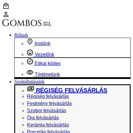
Ugrás
a
tartalomhoz
Rólunk
Irodánk
Vezetőnk
Etikai kódex
Történetünk
Szolgáltatásaink
RÉGISÉG FELVÁSÁRLÁS
Régiség felvásárlás
Festmény felvásárlás
Szobor felvásárlás
Óra felvásárlás
Kerámia felvásárlás
Porcelán felvásárlás