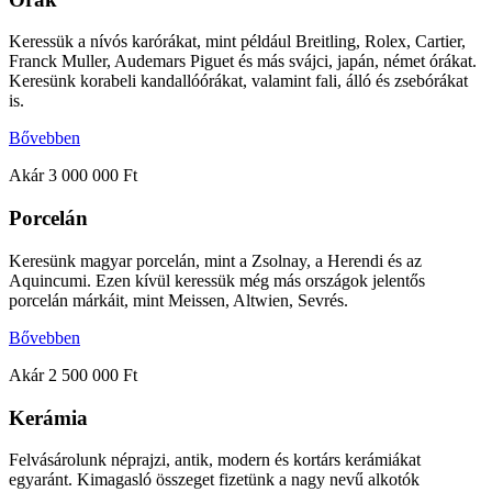
Keressük a nívós karórákat, mint például Breitling, Rolex, Cartier,
Franck Muller, Audemars Piguet és más svájci, japán, német órákat.
Keresünk korabeli kandallóórákat, valamint fali, álló és zsebórákat
is.
Bővebben
Akár 3 000 000 Ft
Porcelán
Keresünk magyar porcelán, mint a Zsolnay, a Herendi és az
Aquincumi. Ezen kívül keressük még más országok jelentős
porcelán márkáit, mint Meissen, Altwien, Sevrés.
Bővebben
Akár 2 500 000 Ft
Kerámia
Felvásárolunk néprajzi, antik, modern és kortárs kerámiákat
egyaránt. Kimagasló összeget fizetünk a nagy nevű alkotók