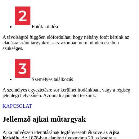
Fotók küldése
A távolságtól függően előfordulhat, hogy néhány fotót kérünk az
eladásra szánt tárgyakról – ez azonban nem minden esetben
szükséges.
Személyes találkozás
A személyes egyeztetésre sor kerülhet irodánkban, vagy a régiség
jelenlegi helyszínén. Azonnali ajánlatot teszünk.
KAPCSOLAT
Jellemző ajkai műtárgyak
Ajka művészeti identitásának legfényesebb ékköve az
Ajka
Kristály
. Az 1878-ban alapított üveggyár a 20. századra a