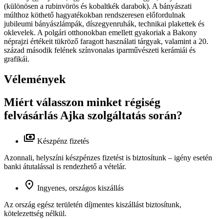
(különösen a rubinvörös és kobaltkék darabok). A bányászati
múlthoz köthető hagyatékokban rendszeresen előfordulnak
jubileumi bányászlámpák, díszegyenruhák, technikai plakettek és
oklevelek. A polgári otthonokban emellett gyakoriak a Bakony
néprajzi értékeit tükröző faragott használati tárgyak, valamint a 20.
század második felének színvonalas iparművészeti kerámiái és
grafikái.
Vélemények
Miért válasszon minket régiség
felvásárlás Ajka szolgáltatás során?
Készpénz fizetés
Azonnali, helyszíni készpénzes fizetést is biztosítunk – igény esetén
banki átutalással is rendezhető a vételár.
Ingyenes, országos kiszállás
Az ország egész területén díjmentes kiszállást biztosítunk,
kötelezettség nélkül.