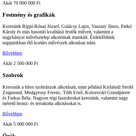
Akár 70 000 000 Ft
Festmény és grafikák
Keresünk Rippl-Rónai József, Gulácsy Lajos, Vaszary János, Patkó
Károly és más hasonló kvalitású festők műveit, valamint a
nagybányai művésztelep alkotóinak munkáit. Érdeklődünk
napjainkban élő kortárs művészek alkotásai iránt.​
Bővebben
Akár 2 500 000 Ft
Szobrok​
Keressük a híres szobrászok alkotásait, mint például Kisfaludi Strobl
Zsigmond, Medgyessy Ferenc, Tóth Ernő, Kolozsvári Grandpierre
és Farkas Béla. Nagyon régi faszobrokat keresünk, valamint nagy
méretű bronz- és terrakotta alkotásokat is.
Bővebben
Akár 5 000 000 Ft
Órák