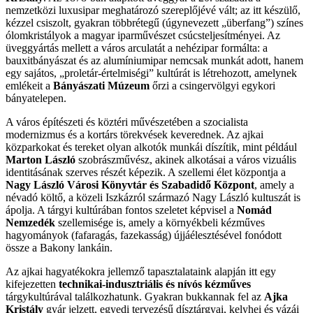
nemzetközi luxusipar meghatározó szereplőjévé vált; az itt készülő,
kézzel csiszolt, gyakran többrétegű (úgynevezett „überfang”) színes
ólomkristályok a magyar iparművészet csúcsteljesítményei. Az
üveggyártás mellett a város arculatát a nehézipar formálta: a
bauxitbányászat és az alumíniumipar nemcsak munkát adott, hanem
egy sajátos, „proletár-értelmiségi” kultúrát is létrehozott, amelynek
emlékeit a
Bányászati Múzeum
őrzi a csingervölgyi egykori
bányatelepen.
A város építészeti és köztéri művészetében a szocialista
modernizmus és a kortárs törekvések keverednek. Az ajkai
közparkokat és tereket olyan alkotók munkái díszítik, mint például
Marton László
szobrászművész, akinek alkotásai a város vizuális
identitásának szerves részét képezik. A szellemi élet központja a
Nagy László Városi Könyvtár és Szabadidő Központ
, amely a
névadó költő, a közeli Iszkázról származó Nagy László kultuszát is
ápolja. A tárgyi kultúrában fontos szeletet képvisel a
Nomád
Nemzedék
szellemisége is, amely a környékbeli kézműves
hagyományok (fafaragás, fazekasság) újjáélesztésével fonódott
össze a Bakony lankáin.
Az ajkai hagyatékokra jellemző tapasztalataink alapján itt egy
kifejezetten
technikai-indusztriális és nívós kézműves
tárgykultúrával találkozhatunk. Gyakran bukkannak fel az
Ajka
Kristály
gyár jelzett, egyedi tervezésű dísztárgyai, kelyhei és vázái