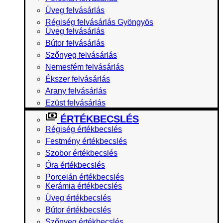
Üveg felvásárlás
Régiség felvásárlás Gyöngyös
Üveg felvásárlás
Bútor felvásárlás
Szőnyeg felvásárlás
Nemesfém felvásárlás
Ékszer felvásárlás
Arany felvásárlás
Ezüst felvásárlás
ÉRTÉKBECSLÉS
Régiség értékbecslés
Festmény értékbecslés
Szobor értékbecslés
Óra értékbecslés
Porcelán értékbecslés
Kerámia értékbecslés
Üveg értékbecslés
Bútor értékbecslés
Szőnyeg értékbecslés