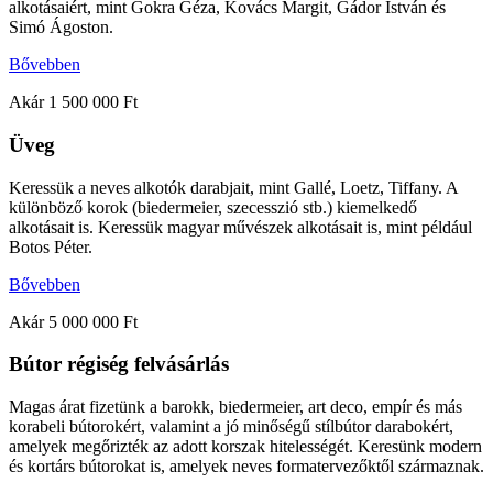
alkotásaiért, mint Gokra Géza, Kovács Margit, Gádor István és
Simó Ágoston.
Bővebben
Akár 1 500 000 Ft
Üveg
Keressük a neves alkotók darabjait, mint Gallé, Loetz, Tiffany. A
különböző korok (biedermeier, szecesszió stb.) kiemelkedő
alkotásait is. Keressük magyar művészek alkotásait is, mint például
Botos Péter.
Bővebben
Akár 5 000 000 Ft
Bútor régiség felvásárlás
Magas árat fizetünk a barokk, biedermeier, art deco, empír és más
korabeli bútorokért, valamint a jó minőségű stílbútor darabokért,
amelyek megőrizték az adott korszak hitelességét. Keresünk modern
és kortárs bútorokat is, amelyek neves formatervezőktől származnak.