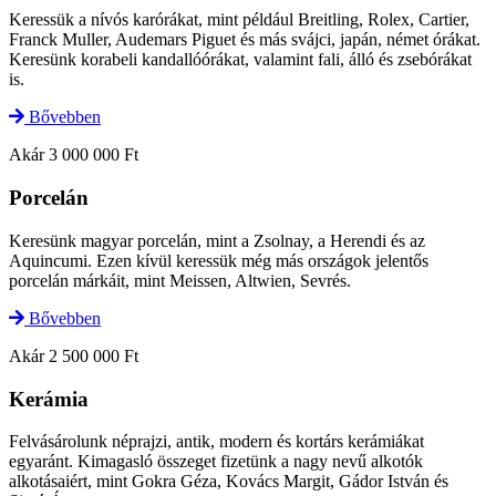
Keressük a nívós karórákat, mint például Breitling, Rolex, Cartier,
Franck Muller, Audemars Piguet és más svájci, japán, német órákat.
Keresünk korabeli kandallóórákat, valamint fali, álló és zsebórákat
is.
Bővebben
Akár 3 000 000 Ft
Porcelán
Keresünk magyar porcelán, mint a Zsolnay, a Herendi és az
Aquincumi. Ezen kívül keressük még más országok jelentős
porcelán márkáit, mint Meissen, Altwien, Sevrés.
Bővebben
Akár 2 500 000 Ft
Kerámia
Felvásárolunk néprajzi, antik, modern és kortárs kerámiákat
egyaránt. Kimagasló összeget fizetünk a nagy nevű alkotók
alkotásaiért, mint Gokra Géza, Kovács Margit, Gádor István és