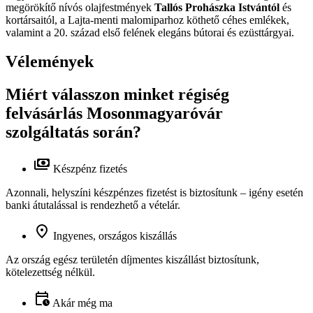
megörökítő nívós olajfestmények
Tallós Prohászka Istvántól
és
kortársaitól, a Lajta-menti malomiparhoz köthető céhes emlékek,
valamint a 20. század első felének elegáns bútorai és ezüsttárgyai.
Vélemények
Miért válasszon minket régiség
felvásárlás Mosonmagyaróvár
szolgáltatás során?
Készpénz fizetés
Azonnali, helyszíni készpénzes fizetést is biztosítunk – igény esetén
banki átutalással is rendezhető a vételár.
Ingyenes, országos kiszállás
Az ország egész területén díjmentes kiszállást biztosítunk,
kötelezettség nélkül.
Akár még ma