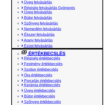
Üveg felvásárlás
Régiség felvásárlás Gyöngyös
Üveg felvásárlás
Bútor felvásárlás
Szőnyeg felvásárlás
Nemesfém felvásárlás
Ékszer felvásárlás
Arany felvásárlás
Ezüst felvásárlás
ÉRTÉKBECSLÉS
Régiség értékbecslés
Festmény értékbecslés
Szobor értékbecslés
Óra értékbecslés
Porcelán értékbecslés
Kerámia értékbecslés
Üveg értékbecslés
Bútor értékbecslés
Szőnyeg értékbecslés