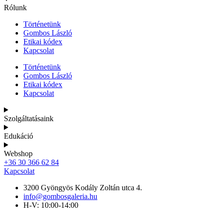
Rólunk
Történetünk
Gombos László
Etikai kódex
Kapcsolat
Történetünk
Gombos László
Etikai kódex
Kapcsolat
Szolgáltatásaink
Edukáció
Webshop
+36 30 366 62 84
Kapcsolat
3200 Gyöngyös Kodály Zoltán utca 4.
info@gombosgaleria.hu
H-V: 10:00-14:00