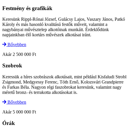
Festmény és grafikák
Keresünk Rippl-Rónai József, Gulácsy Lajos, Vaszary János, Patkó
Károly és más hasonló kvalitású festők műveit, valamint a
nagybányai művésztelep alkotóinak munkáit. Érdeklődünk
napjainkban élő kortárs művészek alkotásai iránt.​
Bővebben
Akár 2 500 000 Ft
Szobrok​
Keressük a híres szobrászok alkotásait, mint például Kisfaludi Strobl
Zsigmond, Medgyessy Ferenc, Tóth Ernő, Kolozsvári Grandpierre
és Farkas Béla. Nagyon régi faszobrokat keresünk, valamint nagy
méretű bronz- és terrakotta alkotásokat is.
Bővebben
Akár 5 000 000 Ft
Órák