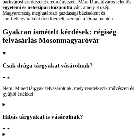
parkvárosi szerkezetet eredményezett. Mára Dunaújváros jelentős
egyetemi és nehézipari központtá
vált, amely Közép-
Magyarország meghatározó gazdasági bázisaként és
sportfellegváraként őrzi kiemelt szerepét a Duna mentén.
Gyakran ismételt kérdések: régiség
felvásárlás Mosonmagyaróvár
Csak drága tárgyakat vásárolnak?
Nem! Mined tárgyak felvásárolunk, mely rendelkezik művészeti és
gyűjtői értékkel
Hibás tárgyakat is vásárolnak?