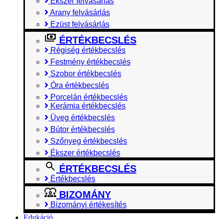
Ékszer felvásárlás
Arany felvásárlás
Ezüst felvásárlás
ÉRTÉKBECSLÉS
Régiség értékbecslés
Festmény értékbecslés
Szobor értékbecslés
Óra értékbecslés
Porcelán értékbecslés
Kerámia értékbecslés
Üveg értékbecslés
Bútor értékbecslés
Szőnyeg értékbecslés
Ékszer értékbecslés
ÉRTÉKBECSLÉS
Értékbecslés
BIZOMÁNY
Bizományi értékesítés
Edukáció