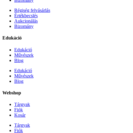
Bizomány
Régiség felvásárlás
Értékbecslés
Aukcionálás
Bizomány
Edukáció
Edukáció
Művészek
Blog
Edukáció
Művészek
Blog
Webshop
Tárgyak
Fiók
Kosár
Tárgyak
Fiók