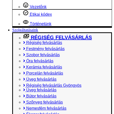
Vezetőnk
Etikai kódex
Történetünk
Szolgáltatásaink
RÉGISÉG FELVÁSÁRLÁS
Régiség felvásárlás
Festmény felvásárlás
Szobor felvásárlás
Óra felvásárlás
Kerámia felvásárlás
Porcelán felvásárlás
Üveg felvásárlás
Régiség felvásárlás Gyöngyös
Üveg felvásárlás
Bútor felvásárlás
Szőnyeg felvásárlás
Nemesfém felvásárlás