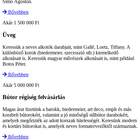
Simó Ágoston.
Bővebben
Akár 1 500 000 Ft
Üveg
Keressük a neves alkotók darabjait, mint Gallé, Loetz, Tiffany. A
különböző korok (biedermeier, szecesszió stb.) kiemelkedő
alkotásait is. Keressük magyar művészek alkotásait is, mint például
Botos Péter.
Bővebben
Akár 5 000 000 Ft
Bútor régiség felvásárlás
Magas árat fizetünk a barokk, biedermeier, art deco, empír és más
korabeli bútorokért, valamint a jó minőségű stílbútor darabokért,
amelyek megőrizték az adott korszak hitelességét. Keresünk modern
és kortárs bútorokat is, amelyek neves formatervezőktől származnak.
Bővebben