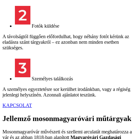
Fotók küldése
A távolságtól függően előfordulhat, hogy néhány fotót kérünk az
eladásra szánt tárgyakról – ez azonban nem minden esetben
szükséges.
Személyes találkozás
A személyes egyeztetésre sor kerülhet irodánkban, vagy a régiség
jelenlegi helyszínén. Azonnali ajánlatot teszünk.
KAPCSOLAT
Jellemző mosonmagyaróvári műtárgyak
Mosonmagyaróvár művészeti és szellemi arculatát meghatározza a
vár és az abban 1818-ban alapított
Magyaróvári Gazdasági