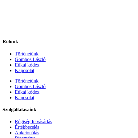
Rólunk
Történetünk
Gombos László
Etikai kódex
Kapcsolat
Történetünk
Gombos László
Etikai kódex
Kapcsolat
Szolgáltatásaink
Régiség felvásárlás
Értékbecslés
Aukcionálás