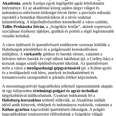
Akadémia
, amely Európa egyik legrégebbi agrár-felsőoktatási
intézménye. Ez az akadémiai közeg sajátos tárgyi világot és
tudományos-művészeti örökséget hívott életre: a precíziós műszaki
rajzoktól a botanikai illusztrációkon át a nívós szakmai
kitüntetésekig. A képzőművészetben kiemelkedő a város szülötte,
Tallós Prohászka István
, a „Szigetköz festője”, akinek expresszív,
szociálisan érzékeny tájképei, grafikái és portréi a régió legfontosabb
vizuális krónikái.
A város építészeti és iparművészeti emlékezete szorosan kötődik a
Habsburgok jelenlétéhez és a polgárosodó kereskedőváros
múltjához. A
várkastély
gótikus és barokk elemei, valamint a
belváros míves barokk és copf stílusú lakóházai (pl. a Cselley-ház) a
korszak magas szintű építőművészetét tükrözik. Az iparművészet
terén a város a
mezőgazdasági gépgyártásáról
(pl. a Kühne-gyár)
és a textiliparáról volt híres, amelyek technikatörténeti és
formatervezési szempontból is jelentős értéket képviselnek.
A mosonmagyaróvári hagyatékokra jellemző tapasztalataink alapján
itt egy kifejezetten
értelmiségi-polgári és agrár-technikai
tárgykultúrával találkozhatunk. Gyakran bukkannak fel a
Habsburg-korszakhoz
köthető relikviák, az Akadémia múltját
idéző antik könyvek, térképek és tudományos eszközök, valamint a
Kühne-gyárhoz
kapcsolódó ipartörténeti ritkaságok. A polgári
hagyatékokban rendszeresen előfordulnak a Szigetköz világát