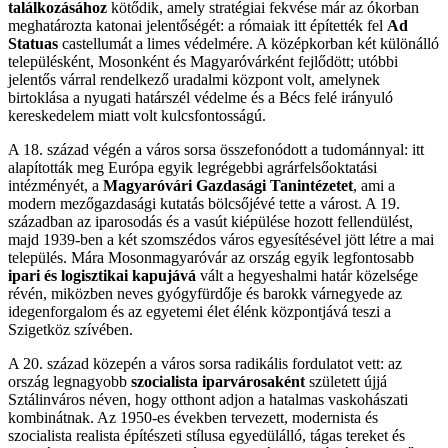
találkozásához
kötődik, amely stratégiai fekvése már az ókorban
meghatározta katonai jelentőségét: a rómaiak itt építették fel
Ad
Statuas
castellumát a limes védelmére. A középkorban két különálló
településként, Mosonként és Magyaróvárként fejlődött; utóbbi
jelentős várral rendelkező uradalmi központ volt, amelynek
birtoklása a nyugati határszél védelme és a Bécs felé irányuló
kereskedelem miatt volt kulcsfontosságú.
A 18. század végén a város sorsa összefonódott a tudománnyal: itt
alapították meg Európa egyik legrégebbi agrárfelsőoktatási
intézményét, a
Magyaróvári Gazdasági Tanintézetet
, ami a
modern mezőgazdasági kutatás bölcsőjévé tette a várost. A 19.
században az iparosodás és a vasút kiépülése hozott fellendülést,
majd 1939-ben a két szomszédos város egyesítésével jött létre a mai
település. Mára Mosonmagyaróvár az ország egyik legfontosabb
ipari és logisztikai kapujává
vált a hegyeshalmi határ közelsége
révén, miközben neves gyógyfürdője és barokk várnegyede az
idegenforgalom és az egyetemi élet élénk központjává teszi a
Szigetköz szívében.
A 20. század közepén a város sorsa radikális fordulatot vett: az
ország legnagyobb
szocialista iparvárosaként
született újjá
Sztálinváros néven, hogy otthont adjon a hatalmas vaskohászati
kombinátnak. Az 1950-es években tervezett, modernista és
szocialista realista építészeti stílusa egyedülálló, tágas tereket és