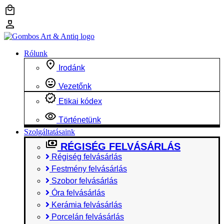
Ugrás
a
tartalomhoz
Rólunk
Irodánk
Vezetőnk
Etikai kódex
Történetünk
Szolgáltatásaink
RÉGISÉG FELVÁSÁRLÁS
Régiség felvásárlás
Festmény felvásárlás
Szobor felvásárlás
Óra felvásárlás
Kerámia felvásárlás
Porcelán felvásárlás