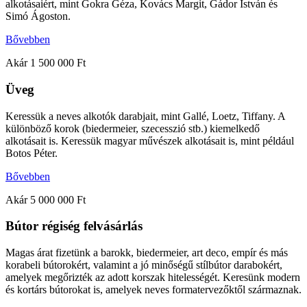
alkotásaiért, mint Gokra Géza, Kovács Margit, Gádor István és
Simó Ágoston.
Bővebben
Akár 1 500 000 Ft
Üveg
Keressük a neves alkotók darabjait, mint Gallé, Loetz, Tiffany. A
különböző korok (biedermeier, szecesszió stb.) kiemelkedő
alkotásait is. Keressük magyar művészek alkotásait is, mint például
Botos Péter.
Bővebben
Akár 5 000 000 Ft
Bútor régiség felvásárlás
Magas árat fizetünk a barokk, biedermeier, art deco, empír és más
korabeli bútorokért, valamint a jó minőségű stílbútor darabokért,
amelyek megőrizték az adott korszak hitelességét. Keresünk modern
és kortárs bútorokat is, amelyek neves formatervezőktől származnak.