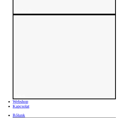
Művész tár
Cikkek
Webshop
Kapcsolat
Rólunk