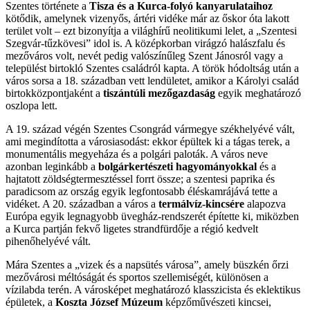
Szentes története a
Tisza és a Kurca-folyó kanyarulataihoz
kötődik, amelynek vizenyős, ártéri vidéke már az őskor óta lakott
terület volt – ezt bizonyítja a világhírű neolitikumi lelet, a „Szentesi
Szegvár-tűzkövesi” idol is. A középkorban virágzó halászfalu és
mezőváros volt, nevét pedig valószínűleg Szent Jánosról vagy a
települést birtokló Szentes családról kapta. A török hódoltság után a
város sorsa a 18. században vett lendületet, amikor a Károlyi család
birtokközpontjaként a
tiszántúli mezőgazdaság
egyik meghatározó
oszlopa lett.
A 19. század végén Szentes Csongrád vármegye székhelyévé vált,
ami megindította a városiasodást: ekkor épültek ki a tágas terek, a
monumentális megyeháza és a polgári paloták. A város neve
azonban leginkább a
bolgárkertészeti hagyományokkal
és a
hajtatott zöldségtermesztéssel forrt össze; a szentesi paprika és
paradicsom az ország egyik legfontosabb éléskamrájává tette a
vidéket. A 20. században a város a
termálvíz-kincsére
alapozva
Európa egyik legnagyobb üvegház-rendszerét építette ki, miközben
a Kurca partján fekvő ligetes strandfürdője a régió kedvelt
pihenőhelyévé vált.
Mára Szentes a „vizek és a napsütés városa”, amely büszkén őrzi
mezővárosi méltóságát és sportos szellemiségét, különösen a
vízilabda terén. A városképet meghatározó klasszicista és eklektikus
épületek, a
Koszta József Múzeum
képzőművészeti kincsei,