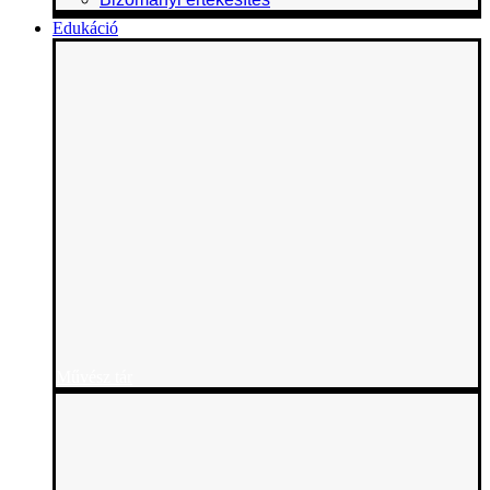
Edukáció
Művész tár