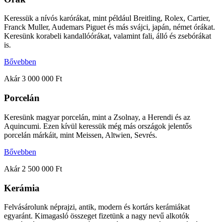
Keressük a nívós karórákat, mint például Breitling, Rolex, Cartier,
Franck Muller, Audemars Piguet és más svájci, japán, német órákat.
Keresünk korabeli kandallóórákat, valamint fali, álló és zsebórákat
is.
Bővebben
Akár 3 000 000 Ft
Porcelán
Keresünk magyar porcelán, mint a Zsolnay, a Herendi és az
Aquincumi. Ezen kívül keressük még más országok jelentős
porcelán márkáit, mint Meissen, Altwien, Sevrés.
Bővebben
Akár 2 500 000 Ft
Kerámia
Felvásárolunk néprajzi, antik, modern és kortárs kerámiákat
egyaránt. Kimagasló összeget fizetünk a nagy nevű alkotók