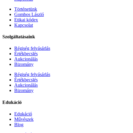
Történetünk
Gombos László
Etikai kódex
Kapcsolat
Szolgáltatásaink
Régiség felvásárlás
Értékbecslés
Aukcionálás
Bizomány
Régiség felvásárlás
Értékbecslés
Aukcionálás
Bizomány
Edukáció
Edukáció
Művészek
Blog