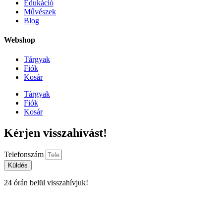
Edukáció
Művészek
Blog
Webshop
Tárgyak
Fiók
Kosár
Tárgyak
Fiók
Kosár
Kérjen visszahívást!
Telefonszám
Küldés
24 órán belül visszahívjuk!