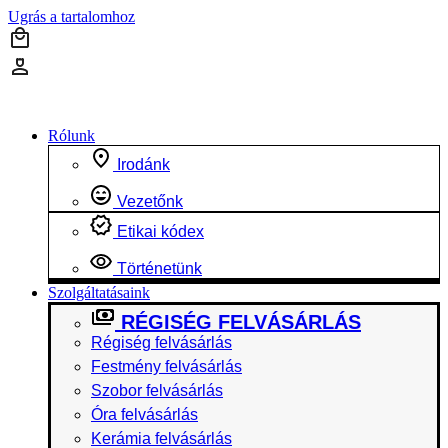
Ugrás a tartalomhoz
Rólunk
Irodánk
Vezetőnk
Etikai kódex
Történetünk
Szolgáltatásaink
RÉGISÉG FELVÁSÁRLÁS
Régiség felvásárlás
Festmény felvásárlás
Szobor felvásárlás
Óra felvásárlás
Kerámia felvásárlás