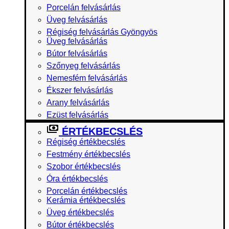
Porcelán felvásárlás
Üveg felvásárlás
Régiség felvásárlás Gyöngyös
Üveg felvásárlás
Bútor felvásárlás
Szőnyeg felvásárlás
Nemesfém felvásárlás
Ékszer felvásárlás
Arany felvásárlás
Ezüst felvásárlás
ÉRTÉKBECSLÉS
Régiség értékbecslés
Festmény értékbecslés
Szobor értékbecslés
Óra értékbecslés
Porcelán értékbecslés
Kerámia értékbecslés
Üveg értékbecslés
Bútor értékbecslés