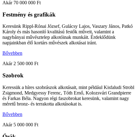
Akár 70 000 000 Ft
Festmény és grafikák
Keresünk Rippl-Rónai József, Gulácsy Lajos, Vaszary János, Patkó
Károly és más hasonló kvalitású festők műveit, valamint a
nagybányai művésztelep alkotóinak munkáit. Érdeklődünk
napjainkban élő kortárs művészek alkotásai iránt.​
Bővebben
Akár 2 500 000 Ft
Szobrok​
Keressük a híres szobrászok alkotásait, mint például Kisfaludi Strobl
Zsigmond, Medgyessy Ferenc, Tóth Ernő, Kolozsvári Grandpierre
és Farkas Béla. Nagyon régi faszobrokat keresünk, valamint nagy
méretű bronz- és terrakotta alkotásokat is.
Bővebben
Akár 5 000 000 Ft
Órák