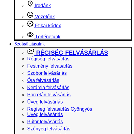
Irodánk
Vezetőnk
Etikai kódex
Történetünk
Szolgáltatásaink
RÉGISÉG FELVÁSÁRLÁS
Régiség felvásárlás
Festmény felvásárlás
Szobor felvásárlás
Óra felvásárlás
Kerámia felvásárlás
Porcelán felvásárlás
Üveg felvásárlás
Régiség felvásárlás Gyöngyös
Üveg felvásárlás
Bútor felvásárlás
Szőnyeg felvásárlás