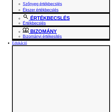
Szőnyeg értékbecslés
Ékszer értékbecslés
ÉRTÉKBECSLÉS
Értékbecslés
BIZOMÁNY
Bizományi értékesítés
Edukáció