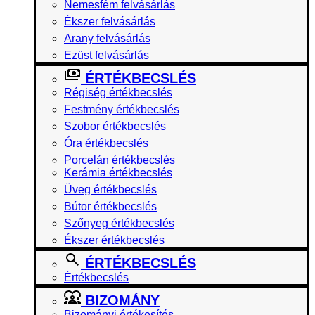
Nemesfém felvásárlás
Ékszer felvásárlás
Arany felvásárlás
Ezüst felvásárlás
ÉRTÉKBECSLÉS
Régiség értékbecslés
Festmény értékbecslés
Szobor értékbecslés
Óra értékbecslés
Porcelán értékbecslés
Kerámia értékbecslés
Üveg értékbecslés
Bútor értékbecslés
Szőnyeg értékbecslés
Ékszer értékbecslés
ÉRTÉKBECSLÉS
Értékbecslés
BIZOMÁNY
Bizományi értékesítés