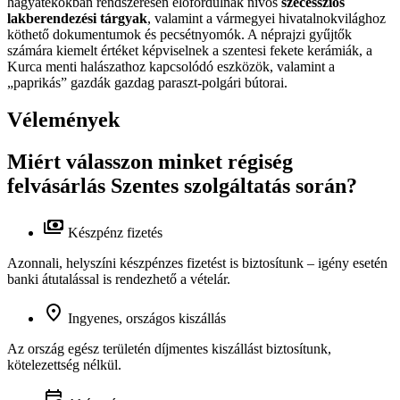
hagyatékokban rendszeresen előfordulnak nívós
szecessziós
lakberendezési tárgyak
, valamint a vármegyei hivatalnokvilághoz
köthető dokumentumok és pecsétnyomók. A néprajzi gyűjtők
számára kiemelt értéket képviselnek a szentesi fekete kerámiák, a
Kurca menti halászathoz kapcsolódó eszközök, valamint a
„paprikás” gazdák gazdag paraszt-polgári bútorai.
Vélemények
Miért válasszon minket régiség
felvásárlás Szentes szolgáltatás során?
Készpénz fizetés
Azonnali, helyszíni készpénzes fizetést is biztosítunk – igény esetén
banki átutalással is rendezhető a vételár.
Ingyenes, országos kiszállás
Az ország egész területén díjmentes kiszállást biztosítunk,
kötelezettség nélkül.