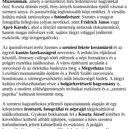
Múzeumnak
, amely a nemzetközi hírű festőművész hagyatékát
őrzi; Koszta drámai erejű, fény-árnyék kontrasztokra épülő vásznai a
szentesi tanya- és parasztvilág legfontosabb képi emlékei. A vizuális
kultúra másik tartóoszlopa a
fotóművészet
: Szentes a magyar
fotográfia fellegvára (olyan nevekkel, mint
Fridrich János
vagy
Apró Károly
), ahol a fényíró mesterség nemcsak dokumentáció,
hanem magas művészet volt, sajátos tárgyi világgal (műtermi
eszközök, régi üvegnegatívok).
Az iparművészet terén Szentes a
szentesi fekete kerámiáról
és az
egyedi
kantás fazekasságról
nevezetes. A redukciós eljárással
készülő, fémesen csillogó sötét edények a népi formakincs és a
polgári esztétika találkozásai. A város építészeti arculatát a
szecesszió és az eklektika határozza meg: a
Megyeháza
(ma
Levéltár) monumentális épülete és a Petőfi Szálló szecessziós
homlokzata a vármegyeszékhelyi múlt büszkeségét hirdeti. A tárgyi
kultúra elválaszthatatlan része a
bolgárkertészeti hagyomány
is,
amely a modern zöldségtermesztés technikai eszközeit és a „szentesi
paprika” kultuszát teremtette meg.
A szentesi hagyatékokra jellemző tapasztalataink alapján itt egy
kifejezetten
festészeti, fotográfiai és néprajzi
tárgykultúrával
találkozhatunk. Gyakran bukkannak fel a
Koszta József
köréhez és
követőihez köthető alföldi tájképek, valamint a híres szentesi
fotóműtermek jelzett kabinetfotói és eszközei. A polgári