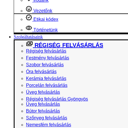
Irodánk
Vezetőnk
Etikai kódex
Történetünk
Szolgáltatásaink
RÉGISÉG FELVÁSÁRLÁS
Régiség felvásárlás
Festmény felvásárlás
Szobor felvásárlás
Óra felvásárlás
Kerámia felvásárlás
Porcelán felvásárlás
Üveg felvásárlás
Régiség felvásárlás Gyöngyös
Üveg felvásárlás
Bútor felvásárlás
Szőnyeg felvásárlás
Nemesfém felvásárlás