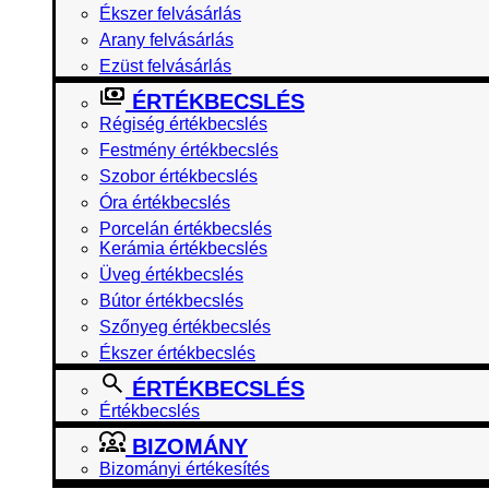
Ékszer felvásárlás
Arany felvásárlás
Ezüst felvásárlás
ÉRTÉKBECSLÉS
Régiség értékbecslés
Festmény értékbecslés
Szobor értékbecslés
Óra értékbecslés
Porcelán értékbecslés
Kerámia értékbecslés
Üveg értékbecslés
Bútor értékbecslés
Szőnyeg értékbecslés
Ékszer értékbecslés
ÉRTÉKBECSLÉS
Értékbecslés
BIZOMÁNY
Bizományi értékesítés