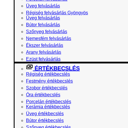
Üveg felvásárlás
Régiség felvásárlás Gyöngyös
Üveg felvásárlás
Bútor felvásárlás
Szőnyeg felvásárlás
Nemesfém felvásárlás
Ékszer felvásárlás
Arany felvásárlás
Ezüst felvásárlás
ÉRTÉKBECSLÉS
Régiség értékbecslés
Festmény értékbecslés
Szobor értékbecslés
Óra értékbecslés
Porcelán értékbecslés
Kerámia értékbecslés
Üveg értékbecslés
Bútor értékbecslés
Szőnyeg értékbecslés