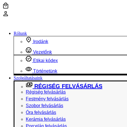
Ugrás
a
tartalomhoz
Rólunk
Irodánk
Vezetőnk
Etikai kódex
Történetünk
Szolgáltatásaink
RÉGISÉG FELVÁSÁRLÁS
Régiség felvásárlás
Festmény felvásárlás
Szobor felvásárlás
Óra felvásárlás
Kerámia felvásárlás
Porcelán felvásárlás