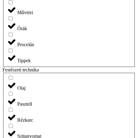
Művtöri
Órák
Procelán
Tippek
Festészeti technika
Olaj
Pasztell
Rézkarc
Szitanyomat