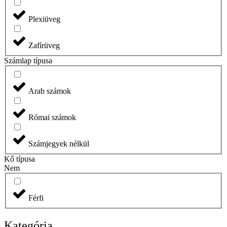
Plexiüveg
Zafírüveg
Számlap típusa
Arab számok
Római számok
Számjegyek nélkül
Kő típusa
Nem
Férfi
Kategória