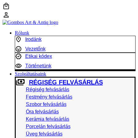
Ugrás
a
tartalomhoz
Rólunk
Irodánk
Vezetőnk
Etikai kódex
Történetünk
Szolgáltatásaink
RÉGISÉG FELVÁSÁRLÁS
Régiség felvásárlás
Festmény felvásárlás
Szobor felvásárlás
Óra felvásárlás
Kerámia felvásárlás
Porcelán felvásárlás
Üveg felvásárlás