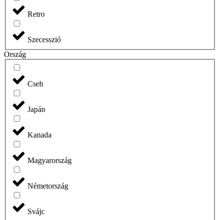
Retro
Szecesszió
Ország
Cseh
Japán
Kanada
Magyarország
Németország
Svájc