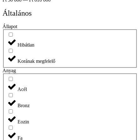
Általános
Állapot
Hibátlan
Korának megfelelő
Anyag
Acél
Bronz
Eozin
Fa