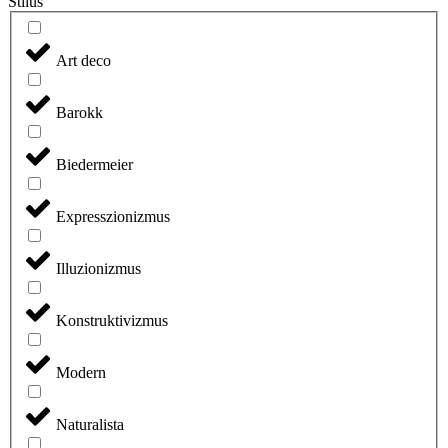
Stílus
Art deco
Barokk
Biedermeier
Expresszionizmus
Illuzionizmus
Konstruktivizmus
Modern
Naturalista