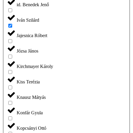
id. Benedek Jenő
Iván Szilárd
Jajesnica Róbert
Józsa János
Kirchmayer Károly
Kiss Terézia
Knausz Mátyás
Konfár Gyula
Kopcsányi Ottó