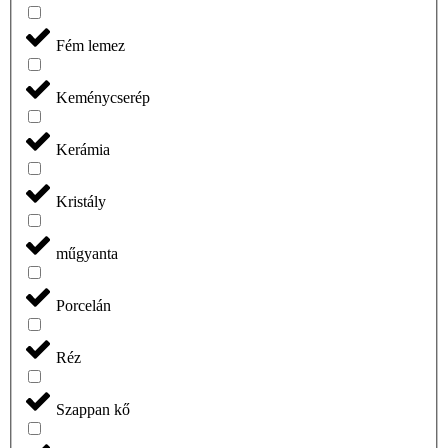
Fém lemez
Keménycserép
Kerámia
Kristály
műgyanta
Porcelán
Réz
Szappan kő