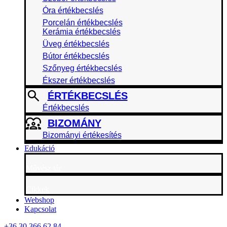
Óra értékbecslés
Porcelán értékbecslés
Kerámia értékbecslés
Üveg értékbecslés
Bútor értékbecslés
Szőnyeg értékbecslés
Ékszer értékbecslés
ÉRTÉKBECSLÉS
Értékbecslés
BIZOMÁNY
Bizományi értékesítés
Edukáció
Művész tár
Cikkek
Webshop
Kapcsolat
+36 30 366 62 84