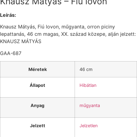
Knausz Mátyás – Fiú lovon
Leírás:
Knausz Mátyás, Fiú lovon, műgyanta, orron piciny
lepattanás, 46 cm magas, XX. század közepe, alján jelzett:
KNAUSZ MÁTYÁS
GAA-687
Méretek
46 cm
Állapot
Hibátlan
Anyag
műgyanta
Jelzett
Jelzetlen