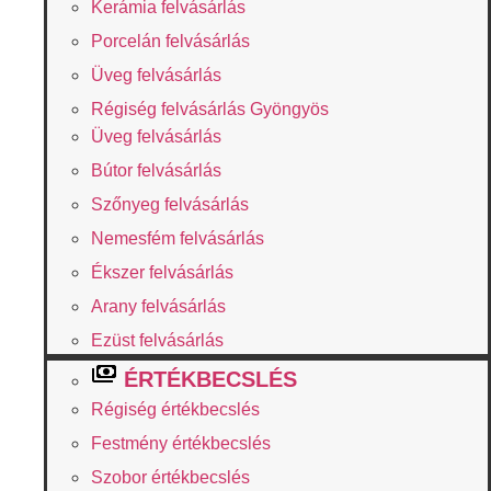
Kerámia felvásárlás
Porcelán felvásárlás
Üveg felvásárlás
Régiség felvásárlás Gyöngyös
Üveg felvásárlás
Bútor felvásárlás
Szőnyeg felvásárlás
Nemesfém felvásárlás
Ékszer felvásárlás
Arany felvásárlás
Ezüst felvásárlás
ÉRTÉKBECSLÉS
Régiség értékbecslés
Festmény értékbecslés
Szobor értékbecslés