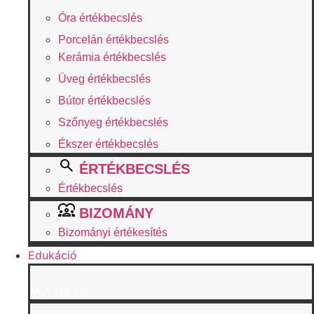
Óra értékbecslés
Porcelán értékbecslés
Kerámia értékbecslés
Üveg értékbecslés
Bútor értékbecslés
Szőnyeg értékbecslés
Ékszer értékbecslés
ÉRTÉKBECSLÉS
Értékbecslés
BIZOMÁNY
Bizományi értékesítés
Edukáció
Művész tár