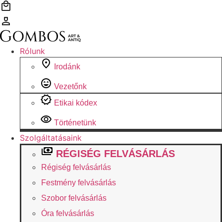
Ugrás
a
tartalomhoz
Rólunk
Irodánk
Vezetőnk
Etikai kódex
Történetünk
Szolgáltatásaink
RÉGISÉG FELVÁSÁRLÁS
Régiség felvásárlás
Festmény felvásárlás
Szobor felvásárlás
Óra felvásárlás