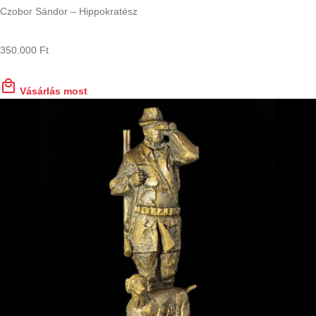
Czobor Sándor – Hippokratész
350.000
Ft
Vásárlás most