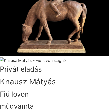
Privát eladás
Knausz Mátyás
Fiú lovon
műgyamta