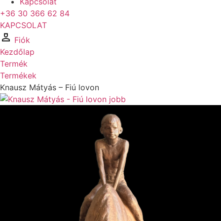
Kapcsolat
+36 30 366 62 84
KAPCSOLAT
Fiók
Kezdőlap
Termék
Termékek
Knausz Mátyás – Fiú lovon