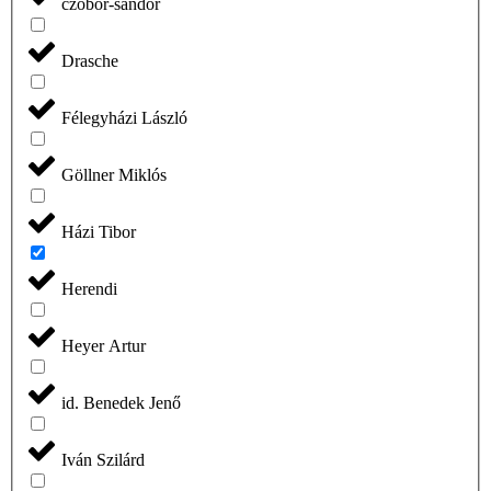
czobor-sandor
Drasche
Félegyházi László
Göllner Miklós
Házi Tibor
Herendi
Heyer Artur
id. Benedek Jenő
Iván Szilárd