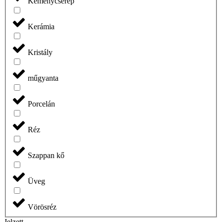
Keménycserép
Kerámia
Kristály
műgyanta
Porcelán
Réz
Szappan kő
Üveg
Vörösréz
Jelzett