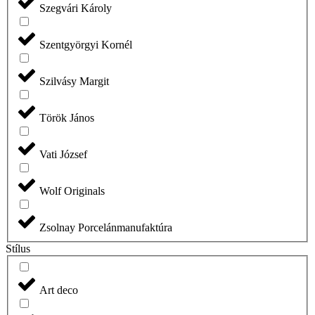
Szegvári Károly
Szentgyörgyi Kornél
Szilvásy Margit
Török János
Vati József
Wolf Originals
Zsolnay Porcelánmanufaktúra
Stílus
Art deco