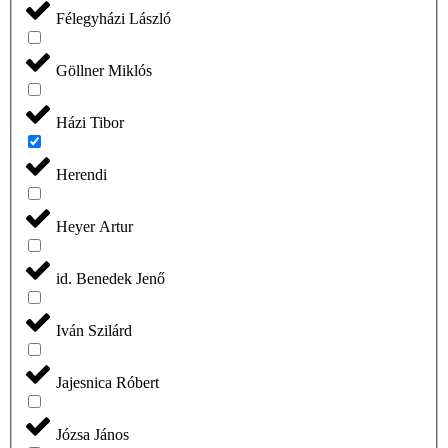
Félegyházi László
Göllner Miklós
Házi Tibor
Herendi
Heyer Artur
id. Benedek Jenő
Iván Szilárd
Jajesnica Róbert
Józsa János