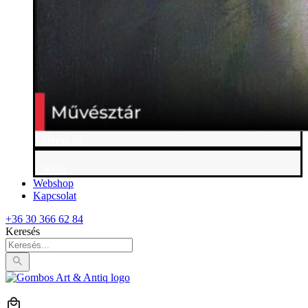
Művész tár
Cikkek
Webshop
Kapcsolat
+36 30 366 62 84
Keresés