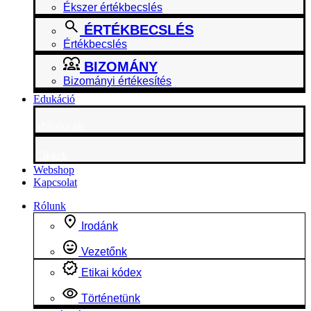
Ékszer értékbecslés
ÉRTÉKBECSLÉS
Értékbecslés
BIZOMÁNY
Bizományi értékesítés
Edukáció
Művész tár
Cikkek
Webshop
Kapcsolat
Rólunk
Irodánk
Vezetőnk
Etikai kódex
Történetünk