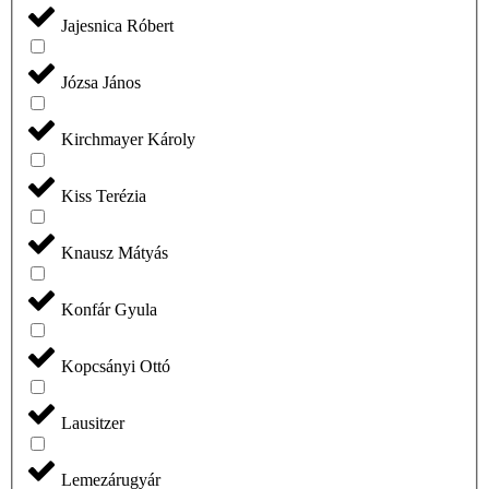
Jajesnica Róbert
Józsa János
Kirchmayer Károly
Kiss Terézia
Knausz Mátyás
Konfár Gyula
Kopcsányi Ottó
Lausitzer
Lemezárugyár