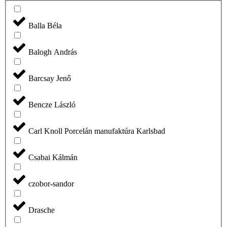
Balla Béla
Balogh András
Barcsay Jenő
Bencze László
Carl Knoll Porcelán manufaktúra Karlsbad
Csabai Kálmán
czobor-sandor
Drasche