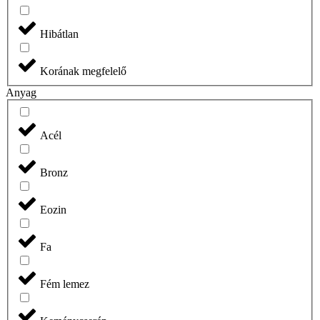
Hibátlan
Korának megfelelő
Anyag
Acél
Bronz
Eozin
Fa
Fém lemez