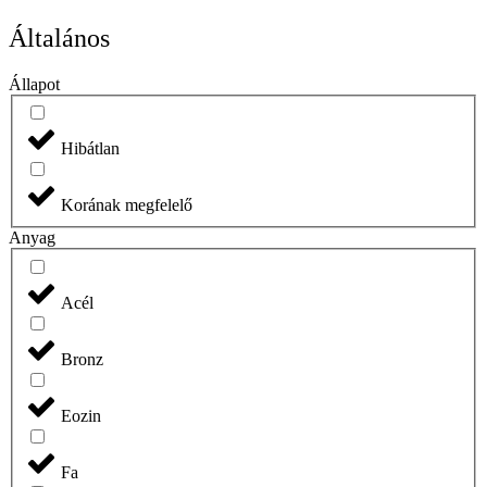
Általános
Állapot
Hibátlan
Korának megfelelő
Anyag
Acél
Bronz
Eozin
Fa