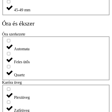
45-49 mm
Óra és ékszer
Óra szerkezete
Automata
Feles ütős
Quartz
Karóra üveg
Plexiüveg
Zafírüveg