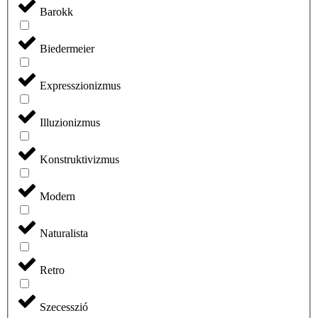
Barokk
Biedermeier
Expresszionizmus
Illuzionizmus
Konstruktivizmus
Modern
Naturalista
Retro
Szecesszió