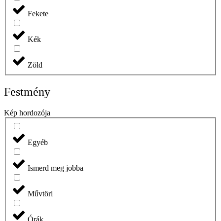
Fekete
Kék
Zöld
Festmény
Kép hordozója
Egyéb
Ismerd meg jobba
Művtöri
Órák