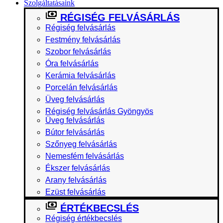
Szolgáltatásaink
RÉGISÉG FELVÁSÁRLÁS
Régiség felvásárlás
Festmény felvásárlás
Szobor felvásárlás
Óra felvásárlás
Kerámia felvásárlás
Porcelán felvásárlás
Üveg felvásárlás
Régiség felvásárlás Gyöngyös
Üveg felvásárlás
Bútor felvásárlás
Szőnyeg felvásárlás
Nemesfém felvásárlás
Ékszer felvásárlás
Arany felvásárlás
Ezüst felvásárlás
ÉRTÉKBECSLÉS
Régiség értékbecslés