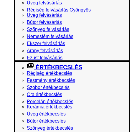
Üveg felvásárlás
Régiség felvásárlás Gyöngyös
Üveg felvásárlás
Bútor felvásárlás
Szőnyeg felvásárlás
Nemesfém felvásárlás
Ékszer felvásárlás
Arany felvásárlás
Ezüst felvásárlás
ÉRTÉKBECSLÉS
Régiség értékbecslés
Festmény értékbecslés
Szobor értékbecslés
Óra értékbecslés
Porcelán értékbecslés
Kerámia értékbecslés
Üveg értékbecslés
Bútor értékbecslés
Szőnyeg értékbecslés