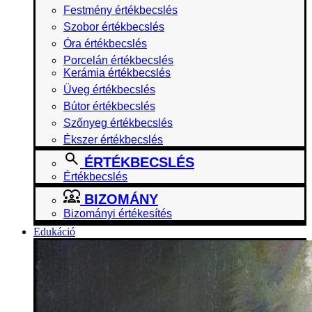
Festmény értékbecslés
Szobor értékbecslés
Óra értékbecslés
Porcelán értékbecslés
Kerámia értékbecslés
Üveg értékbecslés
Bútor értékbecslés
Szőnyeg értékbecslés
Ékszer értékbecslés
ÉRTÉKBECSLÉS
Értékbecslés
BIZOMÁNY
Bizományi értékesítés
Edukáció