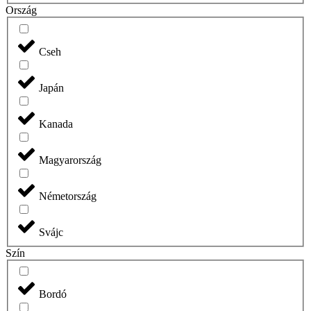
Ország
Cseh
Japán
Kanada
Magyarország
Németország
Svájc
Szín
Bordó