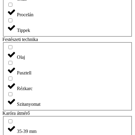
Procelán
Tippek
Festészeti technika
Olaj
Pasztell
Rézkarc
Szitanyomat
Karóra átmérő
35-39 mm