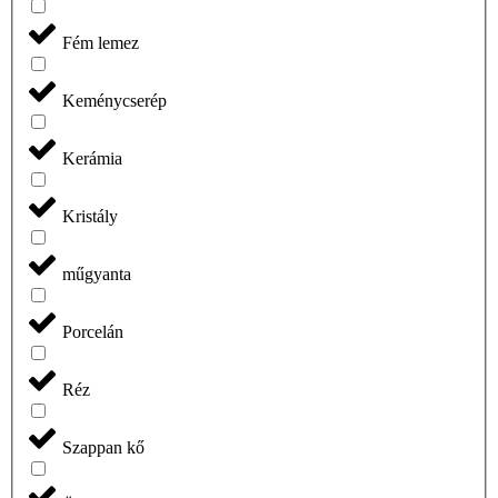
Fém lemez
Keménycserép
Kerámia
Kristály
műgyanta
Porcelán
Réz
Szappan kő