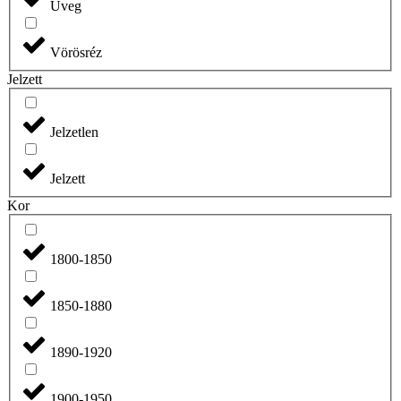
Üveg
Vörösréz
Jelzett
Jelzetlen
Jelzett
Kor
1800-1850
1850-1880
1890-1920
1900-1950