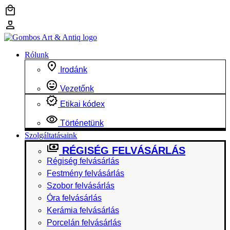
Ugrás
a
tartalomhoz
Rólunk
Irodánk
Vezetőnk
Etikai kódex
Történetünk
Szolgáltatásaink
RÉGISÉG FELVÁSÁRLÁS
Régiség felvásárlás
Festmény felvásárlás
Szobor felvásárlás
Óra felvásárlás
Kerámia felvásárlás
Porcelán felvásárlás