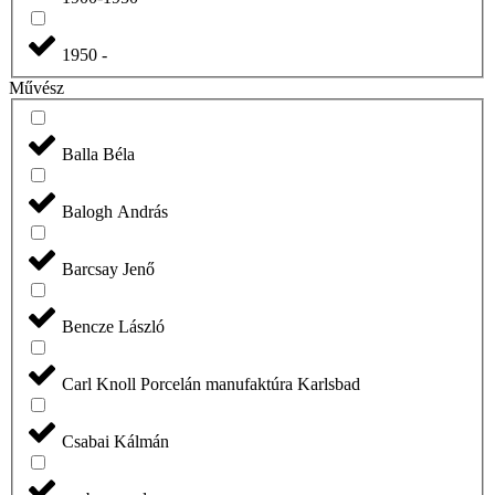
1950 -
Művész
Balla Béla
Balogh András
Barcsay Jenő
Bencze László
Carl Knoll Porcelán manufaktúra Karlsbad
Csabai Kálmán