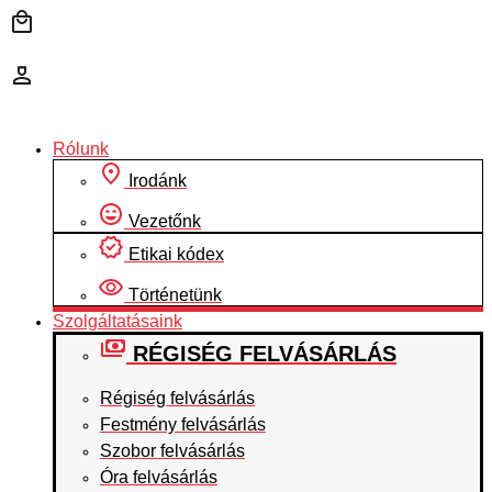
Ugrás
a
tartalomhoz
Rólunk
Irodánk
Vezetőnk
Etikai kódex
Történetünk
Szolgáltatásaink
RÉGISÉG FELVÁSÁRLÁS
Régiség felvásárlás
Festmény felvásárlás
Szobor felvásárlás
Óra felvásárlás