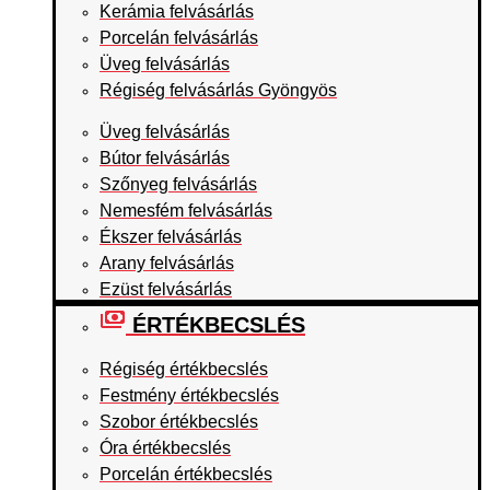
Kerámia felvásárlás
Porcelán felvásárlás
Üveg felvásárlás
Régiség felvásárlás Gyöngyös
Üveg felvásárlás
Bútor felvásárlás
Szőnyeg felvásárlás
Nemesfém felvásárlás
Ékszer felvásárlás
Arany felvásárlás
Ezüst felvásárlás
ÉRTÉKBECSLÉS
Régiség értékbecslés
Festmény értékbecslés
Szobor értékbecslés
Óra értékbecslés
Porcelán értékbecslés