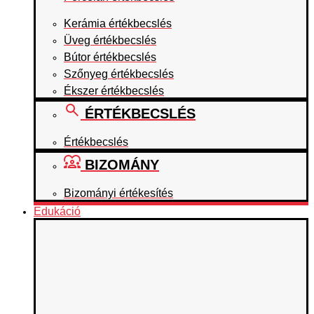
Kerámia értékbecslés
Üveg értékbecslés
Bútor értékbecslés
Szőnyeg értékbecslés
Ékszer értékbecslés
ÉRTÉKBECSLÉS
Értékbecslés
BIZOMÁNY
Bizományi értékesítés
Edukáció