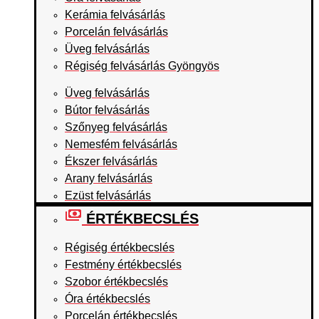
Kerámia felvásárlás
Porcelán felvásárlás
Üveg felvásárlás
Régiség felvásárlás Gyöngyös
Üveg felvásárlás
Bútor felvásárlás
Szőnyeg felvásárlás
Nemesfém felvásárlás
Ékszer felvásárlás
Arany felvásárlás
Ezüst felvásárlás
ÉRTÉKBECSLÉS
Régiség értékbecslés
Festmény értékbecslés
Szobor értékbecslés
Óra értékbecslés
Porcelán értékbecslés