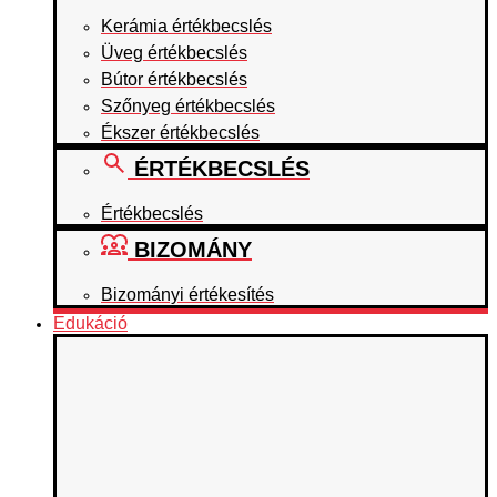
Kerámia értékbecslés
Üveg értékbecslés
Bútor értékbecslés
Szőnyeg értékbecslés
Ékszer értékbecslés
ÉRTÉKBECSLÉS
Értékbecslés
BIZOMÁNY
Bizományi értékesítés
Edukáció