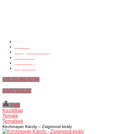
Kezdőlap
Rólunk
Szolgáltatásaink
Edukáció
Webshop
Kapcsolat
+36 30 366 62 84
KAPCSOLAT
Fiók
Kezdőlap
Termék
Termékek
Kirchmayer Károly – Zsigmond király