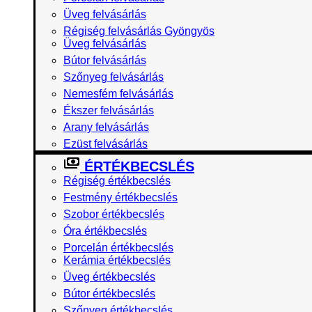
Üveg felvásárlás
Régiség felvásárlás Gyöngyös
Üveg felvásárlás
Bútor felvásárlás
Szőnyeg felvásárlás
Nemesfém felvásárlás
Ékszer felvásárlás
Arany felvásárlás
Ezüst felvásárlás
ÉRTÉKBECSLÉS
Régiség értékbecslés
Festmény értékbecslés
Szobor értékbecslés
Óra értékbecslés
Porcelán értékbecslés
Kerámia értékbecslés
Üveg értékbecslés
Bútor értékbecslés
Szőnyeg értékbecslés