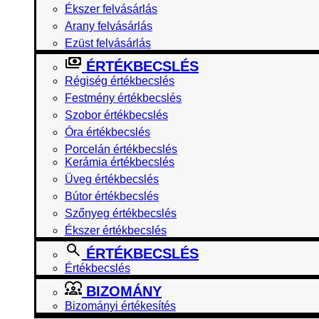
Ékszer felvásárlás
Arany felvásárlás
Ezüst felvásárlás
ÉRTÉKBECSLÉS
Régiség értékbecslés
Festmény értékbecslés
Szobor értékbecslés
Óra értékbecslés
Porcelán értékbecslés
Kerámia értékbecslés
Üveg értékbecslés
Bútor értékbecslés
Szőnyeg értékbecslés
Ékszer értékbecslés
ÉRTÉKBECSLÉS
Értékbecslés
BIZOMÁNY
Bizományi értékesítés