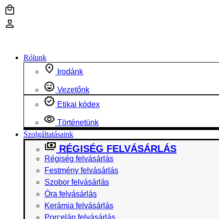
Ugrás
a
tartalomhoz
Rólunk
Irodánk
Vezetőnk
Etikai kódex
Történetünk
Szolgáltatásaink
RÉGISÉG FELVÁSÁRLÁS
Régiség felvásárlás
Festmény felvásárlás
Szobor felvásárlás
Óra felvásárlás
Kerámia felvásárlás
Porcelán felvásárlás