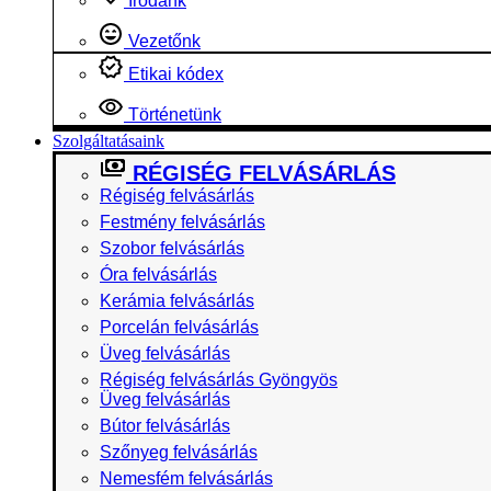
Irodánk
Vezetőnk
Etikai kódex
Történetünk
Szolgáltatásaink
RÉGISÉG FELVÁSÁRLÁS
Régiség felvásárlás
Festmény felvásárlás
Szobor felvásárlás
Óra felvásárlás
Kerámia felvásárlás
Porcelán felvásárlás
Üveg felvásárlás
Régiség felvásárlás Gyöngyös
Üveg felvásárlás
Bútor felvásárlás
Szőnyeg felvásárlás
Nemesfém felvásárlás